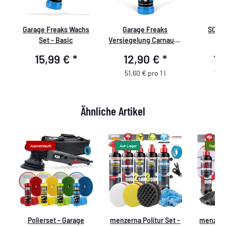
Garage Freaks Wachs
Garage Freaks
SONAX
Set - Basic
Versiegelung Carnauba
Mul
Shield - Step 4 - 250ml
15,99 €
*
12,90 €
*
13
51,60 € pro 1 l
13,0
Ähnliche Artikel
Ausverkauft
Auf Lager
Top
-
Polierset - Garage
menzerna Politur Set -
menzerna