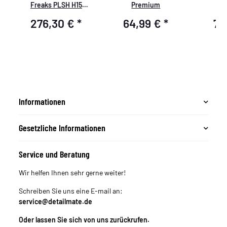
Freaks PLSH H15
Premium
P
Exzenter-
276,30 €
*
64,99 €
*
79
Poliermaschine +
Polierzubehör
Informationen
Gesetzliche Informationen
Service und Beratung
Wir helfen Ihnen sehr gerne weiter!
Schreiben Sie uns eine E-mail an:
service@detailmate.de
Oder lassen Sie sich von uns zurückrufen.