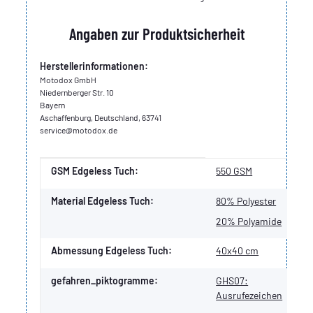
Angaben zur Produktsicherheit
Herstellerinformationen:
Motodox GmbH
Niedernberger Str. 10
Bayern
Aschaffenburg, Deutschland, 63741
service@motodox.de
Produkteigenschaft
Wert
GSM Edgeless Tuch:
550 GSM
Material Edgeless Tuch:
80% Polyester
20% Polyamide
Abmessung Edgeless Tuch:
40x40 cm
gefahren_piktogramme:
GHS07:
Ausrufezeichen