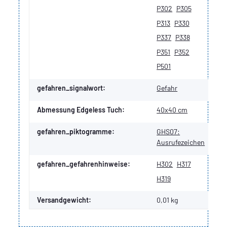
P302
P305
P313
P330
P337
P338
P351
P352
P501
gefahren_signalwort:
Gefahr
Abmessung Edgeless Tuch:
40x40 cm
gefahren_piktogramme:
GHS07:
Ausrufezeichen
gefahren_gefahrenhinweise:
H302
H317
H319
Versandgewicht:
0,01 kg