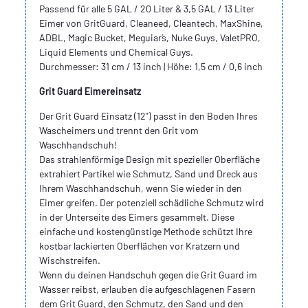
Passend für alle 5 GAL / 20 Liter & 3,5 GAL / 13 Liter
Eimer von GritGuard, Cleaneed, Cleantech, MaxShine,
ADBL, Magic Bucket, Meguiar´s, Nuke Guys, ValetPRO,
Liquid Elements und Chemical Guys.
Durchmesser: 31 cm / 13 inch | Höhe: 1,5 cm / 0,6 inch
Grit Guard Eimereinsatz
Der Grit Guard Einsatz (12") passt in den Boden Ihres
Wascheimers und trennt den Grit vom
Waschhandschuh!
Das strahlenförmige Design mit spezieller Oberfläche
extrahiert Partikel wie Schmutz, Sand und Dreck aus
Ihrem Waschhandschuh, wenn Sie wieder in den
Eimer greifen. Der potenziell schädliche Schmutz wird
in der Unterseite des Eimers gesammelt. Diese
einfache und kostengünstige Methode schützt Ihre
kostbar lackierten Oberflächen vor Kratzern und
Wischstreifen.
Wenn du deinen Handschuh gegen die Grit Guard im
Wasser reibst, erlauben die aufgeschlagenen Fasern
dem Grit Guard, den Schmutz, den Sand und den