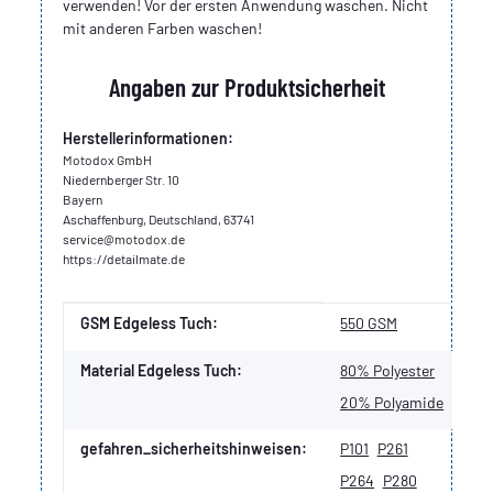
verwenden! Vor der ersten Anwendung waschen. Nicht
mit anderen Farben waschen!
Angaben zur Produktsicherheit
Herstellerinformationen:
Motodox GmbH
Niedernberger Str. 10
Bayern
Aschaffenburg, Deutschland, 63741
service@motodox.de
https://detailmate.de
Produkteigenschaft
Wert
GSM Edgeless Tuch:
550 GSM
Material Edgeless Tuch:
80% Polyester
20% Polyamide
gefahren_sicherheitshinweisen:
P101
P261
P264
P280