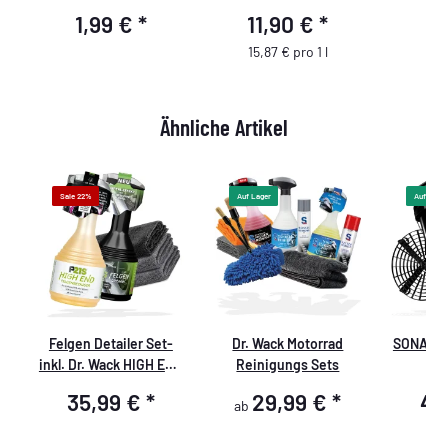
f
Druck,Detailmate-Logo
1,99 €
*
11,90 €
*
6
15,87 € pro 1 l
Ähnliche Artikel
Sale 22%
Auf Lager
Auf Lager
n
Felgen Detailer Set-
Dr. Wack Motorrad
SONAX Li
inkl. Dr. Wack HIGH END
Reinigungs Sets
Fel
+
Felgenreiniger
Felgenre
35,99 €
*
29,99 €
*
49
ab
5
Grit Guar