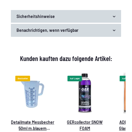
Sicherheitshinweise
Benachrichtigen, wenn verfügbar
Kunden kauften dazu folgende Artikel:
Bestseller
Auf Lager
Auf Lager
,
Detailmate Messbecher
GERcollector SNOW
ADBL G
L
50ml m.blauem
FOAM
Glasre