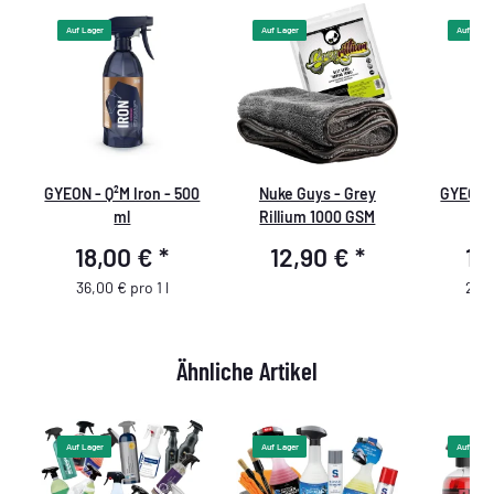
Auf Lager
Auf Lager
Auf Lager
GYEON - Q²M Iron - 500
Nuke Guys - Grey
GYEON Q
ml
Rillium 1000 GSM
18,00 €
*
12,90 €
*
12
36,00 € pro 1 l
24,0
Ähnliche Artikel
Auf Lager
Auf Lager
Auf Lager