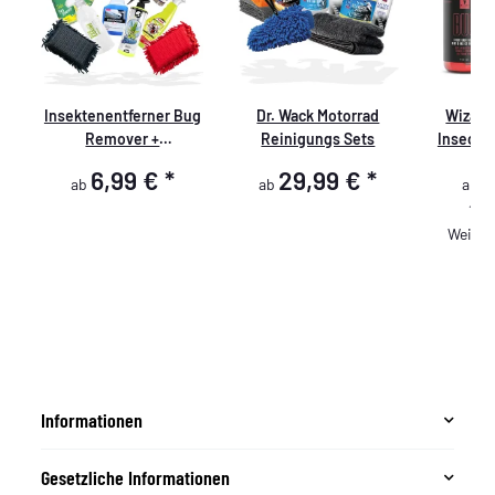
Insektenentferner Bug
Dr. Wack Motorrad
Wizard
r
Remover +
Reinigungs Sets
Insect 
Insektenschwamm
Sc
6,99 €
*
29,99 €
*
9
ab
ab
ab
Insek
12,9
Weiter
er
Informationen
Gesetzliche Informationen