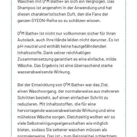
Waschen mit Q²M Bathe+ an sich ein Vergnügen. Das
Shampoo ist angenehm in der Anwendung und hat
diesen charakteristischen Duft, den die Fans der
ganzen GYEON-Reihe so zu schätzen wissen.
Q²M Bathe+ ist nicht nur vollkommen sicher für Ihren
Autolack, auch Ihre Hände leiden nicht darunter. Es ist
pH-neutral und enthält keine hautgefährdenden
Inhaltsstoffe. Dank seiner reichhaltigen
Zusammensetzung garantiert es eine einfache, milde
Wäsche. Das Ergebnis ist eine überraschend starke
wasserabweisende Wirkung.
Bei der Entwicklung von Q²M Bathe+ war das Ziel,
einen Waschvorgang, der normalerweise aus mehreren
Schritten besteht, auf einen einfachen Schritt zu
reduzieren. Mit Inhaltsstoffen, die für eine
hervorragende wasserabweisende Wirkung und eine
mühelose Wäsche sorgen. Gleichzeitig wollten wir so
viele Selbstreinigungseigenschaften wie möglich
bieten, sodass Sie seltener waschen müssen als
normalerweise. Das ist - zum Beispiel bei schlechtem