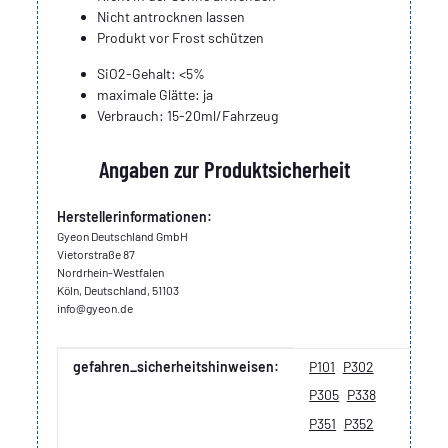
Nicht antrocknen lassen
Produkt vor Frost schützen
SiO2-Gehalt:
<5%
maximale Glätte:
ja
Verbrauch:
15-20ml/Fahrzeug
Angaben zur Produktsicherheit
Herstellerinformationen:
Gyeon Deutschland GmbH
Vietorstraße 87
Nordrhein-Westfalen
Köln, Deutschland, 51103
info@gyeon.de
Produkteigenschaft
Wert
gefahren_sicherheitshinweisen:
P101
P302
P305
P338
P351
P352