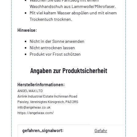
Waschhandschuh aus Lammwolle/Mikrofaser.
Mit viel kaltem Wasser abspülen und mit einem
Trockentuch trocknen.
Hinweise:
Nicht in der Sonne anwenden
Nicht antrocknen lassen
Produkt vor Frost schützen
Angaben zur Produktsicherheit
Herstellerinformationen:
ANGELWAX LTD
Airlink Industrial Estate Inchinnan Road
Paisley, Vereinigtes Königreich, PA3 2RS
info@angelwax.co.uk
https://angelwax.com/
Produkteigenschaft
Wert
gefahren_signalwort:
Gefahr