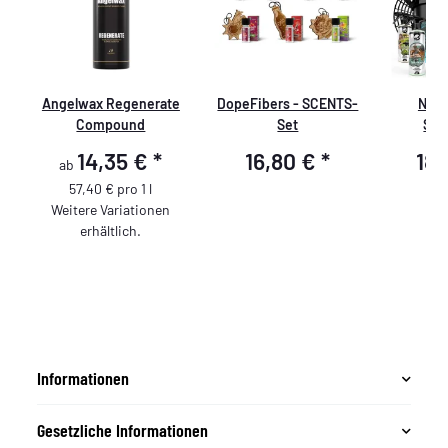
Angelwax Regenerate
DopeFibers - SCENTS-
Nuke
Compound
Set
Star
-
Vorwäsch
14,35 €
*
16,80 €
*
18
ab
Tr
Innen
57,40 € pro 1 l
Gla
Weitere Variationen
erhältlich.
Informationen
Gesetzliche Informationen