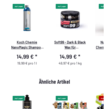
Auf Lager
Auf Lager
Auf Lager
Koch Chemie
Soft99 - Dark & Black
Nuke 
NanoMagic Shampoo
Wax für
Cherry 
750ml
schwarze/dunkle
14,99 €
*
14,99 €
*
9
Autolacke- 300 gr
19,99 € pro 1 l
49,97 € pro 1 kg
19,9
Ähnliche Artikel
Auf Lager
Auf Lager
Ausverka