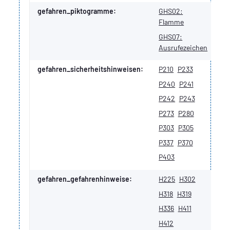
gefahren_piktogramme:
GHS02:
Flamme
GHS07:
Ausrufezeichen
gefahren_sicherheitshinweisen:
P210
P233
P240
P241
P242
P243
P273
P280
P303
P305
P337
P370
P403
gefahren_gefahrenhinweise:
H225
H302
H318
H319
H336
H411
H412