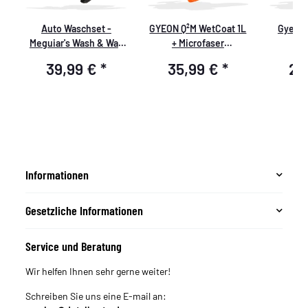
Auto Waschset -
GYEON Q²M WetCoat 1L
Gyeon 
Meguiar's Wash & Wax
+ Microfaser
5
h
Autoshampoo 473 ml +
Trockentuch 40x40cm
Mikrofa
39,99 €
*
35,99 €
*
25
Eimer 5GAL +
+ 50x80cm, 1000 GSM,
40x40c
u
Mikrofaser
dunkel grau
1000 GS
Informationen
Gesetzliche Informationen
Service und Beratung
Wir helfen Ihnen sehr gerne weiter!
Schreiben Sie uns eine E-mail an: