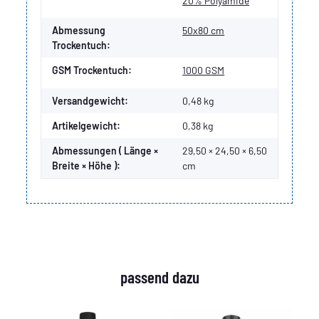
20% Polyamide
Abmessung
50x80 cm
Trockentuch:
GSM Trockentuch:
1000 GSM
Versandgewicht:
0,48 kg
Artikelgewicht:
0,38
kg
Abmessungen ( Länge ×
29,50 × 24,50 × 6,50
Breite × Höhe ):
cm
passend dazu