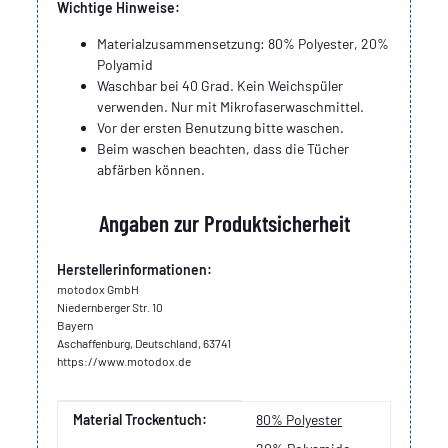
Wichtige Hinweise:
Materialzusammensetzung: 80% Polyester, 20%
Polyamid
Waschbar bei 40 Grad. Kein Weichspüler
verwenden. Nur mit Mikrofaserwaschmittel.
Vor der ersten Benutzung bitte waschen.
Beim waschen beachten, dass die Tücher
abfärben können.
Angaben zur Produktsicherheit
Herstellerinformationen:
motodox GmbH
Niedernberger Str. 10
Bayern
Aschaffenburg, Deutschland, 63741
https://www.motodox.de
Produkteigenschaft
Wert
Material Trockentuch:
80% Polyester