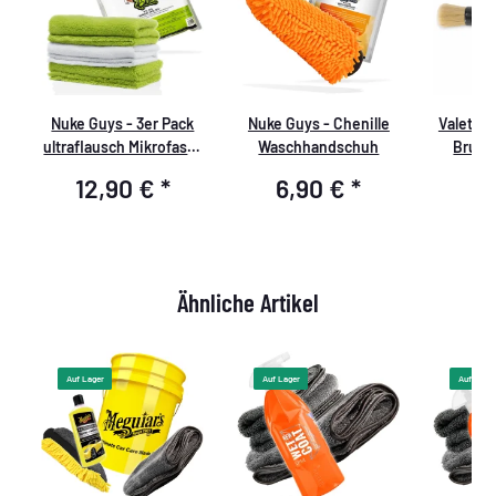
be
Nuke Guys - 3er Pack
Nuke Guys - Chenille
ValetPR
ultraflausch Mikrofaser
Waschhandschuh
Brush 
- Quick´n Gloss - 500
12,90 €
*
6,90 €
*
4
,
GSM, 40x40cm
Ähnliche Artikel
Auf Lager
Auf Lager
Auf Lager