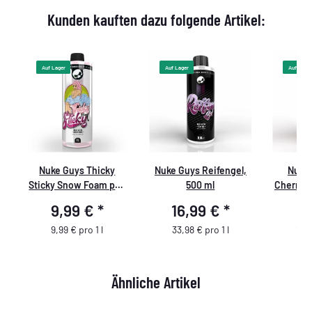
Kunden kauften dazu folgende Artikel:
Auf Lager
Auf Lager
Auf Lager
0
Nuke Guys Thicky
Nuke Guys Reifengel,
Nuke 
Sticky Snow Foam pH-
500 ml
Cherry 
neutral, 1L
9,99 €
*
16,99 €
*
9
9,99 € pro 1 l
33,98 € pro 1 l
19,9
Ähnliche Artikel