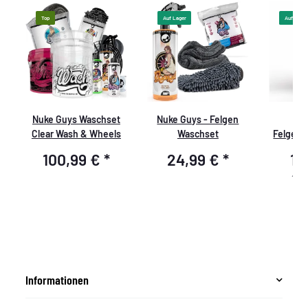
Top
Auf Lager
Auf Lager
Nuke Guys Waschset
Nuke Guys - Felgen
Fe
H
Clear Wash & Wheels
Waschset
Felgenre
100,99 €
*
24,99 €
*
14
14,9
Informationen