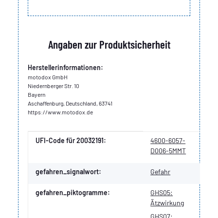
Angaben zur Produktsicherheit
Herstellerinformationen:
motodox GmbH
Niedernberger Str. 10
Bayern
Aschaffenburg, Deutschland, 63741
https://www.motodox.de
Produkteigenschaft
Wert
UFI-Code für 20032191:
4600-6057-
D006-5MMT
gefahren_signalwort:
Gefahr
gefahren_piktogramme:
GHS05:
Ätzwirkung
GHS07: