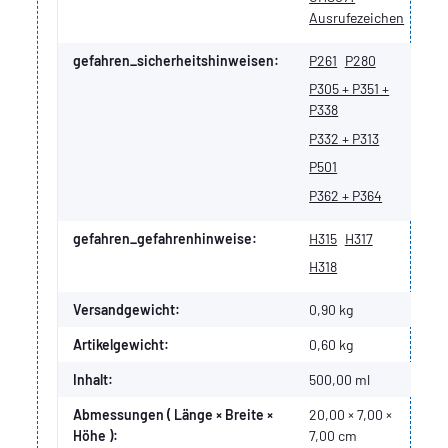
Ausrufezeichen
gefahren_sicherheitshinweisen:
P261
P280
P305 + P351 +
P338
P332 + P313
P501
P362 + P364
gefahren_gefahrenhinweise:
H315
H317
H318
Versandgewicht:
0,90 kg
Artikelgewicht:
0,60
kg
Inhalt:
500,00 ml
Abmessungen ( Länge × Breite ×
20,00 × 7,00 ×
Höhe ):
7,00 cm