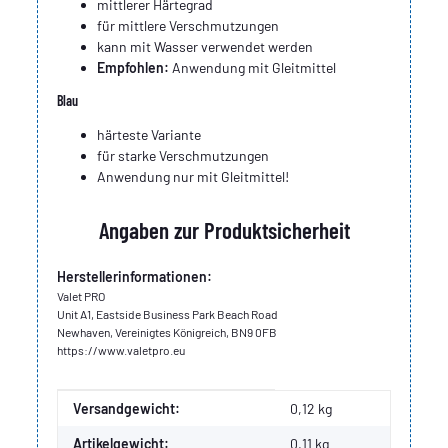
mittlerer Härtegrad
für mittlere Verschmutzungen
kann mit Wasser verwendet werden
Empfohlen:
Anwendung mit Gleitmittel
Blau
härteste Variante
für starke Verschmutzungen
Anwendung nur mit Gleitmittel!
Angaben zur Produktsicherheit
Herstellerinformationen:
Valet PRO
Unit A1, Eastside Business Park Beach Road
Newhaven, Vereinigtes Königreich, BN9 0FB
https://www.valetpro.eu
Produkteigenschaft
Wert
Versandgewicht:
0,12 kg
Artikelgewicht:
0,11
kg