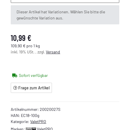
x
Dieser Artikel hat Variationen. Wählen Sie bitte die
gewünschte Variation aus.
10,99 €
109,90 € pro 1 kg
inkl. 19% USt. , zzgl.
Versand
Sofort verfügbar
Frage zum Artikel
Artikelnummer:
20020027S
HAN:
EC18-100g
Kategorie:
ValetPRO
Marken:
ValetPRO