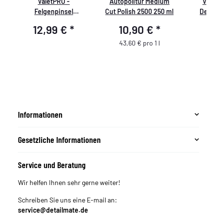
h
ValetPRO -
Autopolitur Medium
Vale
Felgenpinsel
Cut Polish 2500 250 ml
Detai
chemieresistent mit
Sch
12,99 €
*
10,90 €
*
7
Kunststoff Griff 18, BRU
Reinigun
22
für Lüft
43,60 € pro 1 l
Informationen
Gesetzliche Informationen
Service und Beratung
Wir helfen Ihnen sehr gerne weiter!
Schreiben Sie uns eine E-mail an:
service@detailmate.de