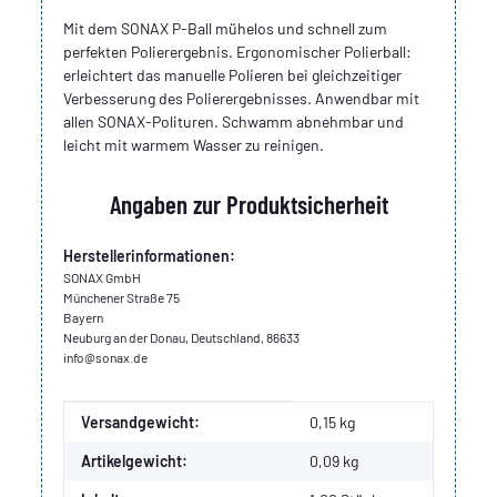
Mit dem SONAX P-Ball mühelos und schnell zum
perfekten Polierergebnis. Ergonomischer Polierball:
erleichtert das manuelle Polieren bei gleichzeitiger
Verbesserung des Polierergebnisses. Anwendbar mit
allen SONAX-Polituren. Schwamm abnehmbar und
leicht mit warmem Wasser zu reinigen.
Angaben zur Produktsicherheit
Herstellerinformationen:
SONAX GmbH
Münchener Straße 75
Bayern
Neuburg an der Donau, Deutschland, 86633
info@sonax.de
Produkteigenschaft
Wert
Versandgewicht:
0,15 kg
Artikelgewicht:
0,09
kg