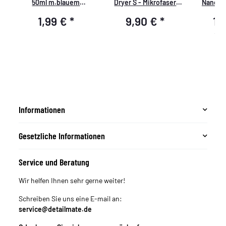
50ml m.blauem
Dryer S - Mikrofaser
NanoMa
Druck,Detailmate-Logo
Trockentuch - 1400
1,99 €
*
9,90 €
*
14
GSM - orange 40 x 40
cm
19,9
Informationen
Gesetzliche Informationen
Service und Beratung
Wir helfen Ihnen sehr gerne weiter!
Schreiben Sie uns eine E-mail an:
service@detailmate.de