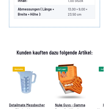
Inhalt:
1,00 Stück
Abmessungen ( Länge ×
13,00 × 9,00 ×
Breite × Höhe ):
23,50 cm
Kunden kauften dazu folgende Artikel:
Bestseller
Auf Lager
Auf Lager
Detailmate Messbecher
Nuke Guys - Gamma
Koc