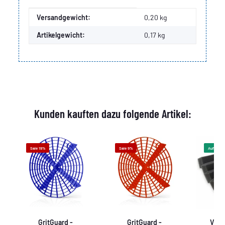
Produkteigenschaft
Wert
Versandgewicht:
0,20 kg
Artikelgewicht:
0,17
kg
Kunden kauften dazu folgende Artikel:
Sale 19%
Sale 9%
Auf Lager
GritGuard -
GritGuard -
Vale