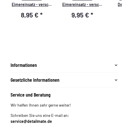
Eimereinsatz - versch.
Eimereinsatz - versch.
Detai
Farben blau
Farben rot
Sch
8,95 €
*
9,95 €
*
7
Reinigun
für Lüft
Informationen
Gesetzliche Informationen
Service und Beratung
Wir helfen Ihnen sehr gerne weiter!
Schreiben Sie uns eine E-mail an:
service@detailmate.de