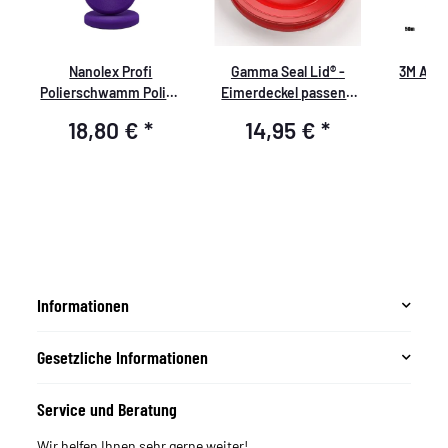
Nanolex Profi
Gamma Seal Lid® -
3M Abd
Polierschwamm Polish
Eimerdeckel passend
5
Pad, 150x25, Medium,
für Nuke Guys Wash
19m
18,80 €
*
14,95 €
*
4
Lila x2
Buckets, Rot
Informationen
Gesetzliche Informationen
Service und Beratung
Wir helfen Ihnen sehr gerne weiter!