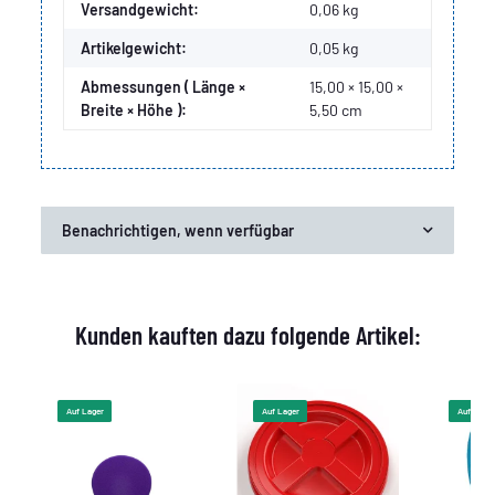
Produkteigenschaft
Wert
Versandgewicht:
0,06 kg
Artikelgewicht:
0,05
kg
Abmessungen ( Länge ×
15,00 × 15,00 ×
Breite × Höhe ):
5,50 cm
Benachrichtigen, wenn verfügbar
Kunden kauften dazu folgende Artikel:
Auf Lager
Auf Lager
Auf Lager