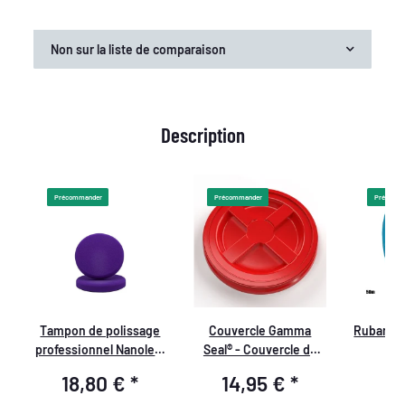
Non sur la liste de comparaison
Description
Précommander
Précommander
Précomm
Tampon de polissage
Couvercle Gamma
Ruban d
professionnel Nanolex,
Seal® - Couvercle de
3
150x25, Medium, Violet
seau adapté aux seaux
19mm
18,80 €
*
14,95 €
*
4
x2
de lavage Nuke Guys,