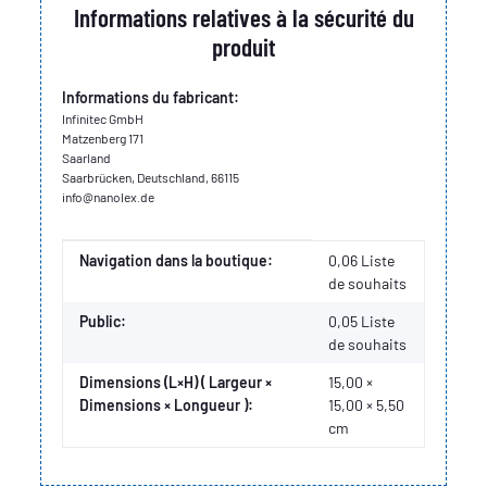
Informations relatives à la sécurité du
produit
Informations du fabricant:
Infinitec GmbH
Matzenberg 171
Saarland
Saarbrücken, Deutschland, 66115
info@nanolex.de
Valeur
Fabricant
Navigation dans la boutique:
0,06 Liste
de souhaits
Public:
0,05
Liste
de souhaits
Dimensions (L×H) ( Largeur ×
15,00 ×
Dimensions × Longueur ):
15,00 × 5,50
cm