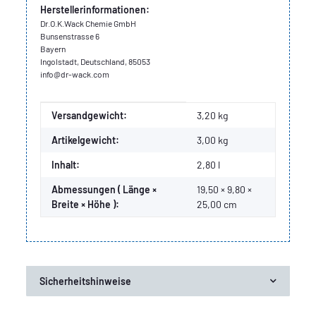
Herstellerinformationen:
Dr.O.K.Wack Chemie GmbH
Bunsenstrasse 6
Bayern
Ingolstadt, Deutschland, 85053
info@dr-wack.com
Produkteigenschaft
Wert
Versandgewicht:
3,20 kg
Artikelgewicht:
3,00
kg
Inhalt:
2,80 l
Abmessungen ( Länge ×
19,50 × 9,80 ×
Breite × Höhe ):
25,00 cm
Sicherheitshinweise