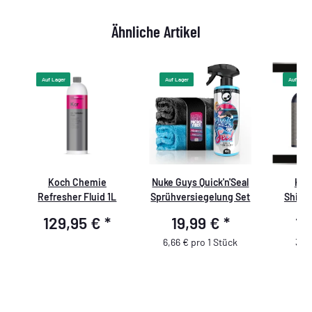
Ähnliche Artikel
Auf Lager
Auf Lager
Auf Lager
Koch Chemie
Nuke Guys Quick'n'Seal
Koc
Refresher Fluid 1L
Sprühversiegelung Set
Shine
129,95 €
*
19,99 €
*
17
6,66 € pro 1 Stück
35,9