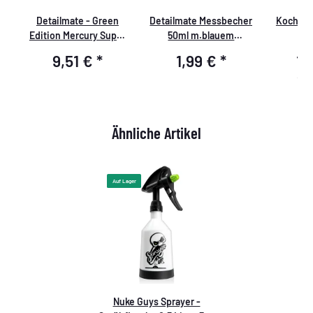
e
Detailmate - Green
Detailmate Messbecher
Koch Ch
r
Edition Mercury Super
50ml m.blauem
PRO + Sprühflasche 0,5
Druck,Detailmate-Logo
9,51 €
*
1,99 €
*
11
L
11,9
Ähnliche Artikel
Auf Lager
Nuke Guys Sprayer -