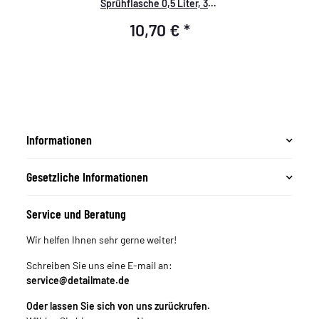
Sprühflasche 0,5 Liter, 360
Grad, Double Aktion
10,70 €
*
System
Informationen
Gesetzliche Informationen
Service und Beratung
Wir helfen Ihnen sehr gerne weiter!
Schreiben Sie uns eine E-mail an:
service@detailmate.de
Oder lassen Sie sich von uns zurückrufen.