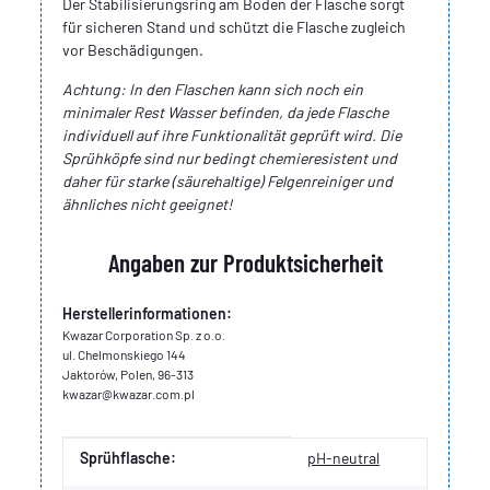
Der Stabilisierungsring am Boden der Flasche sorgt
für sicheren Stand und schützt die Flasche zugleich
vor Beschädigungen.
Achtung: In den Flaschen kann sich noch ein
minimaler Rest Wasser befinden, da jede Flasche
individuell auf ihre Funktionalität geprüft wird. Die
Sprühköpfe sind nur bedingt chemieresistent und
daher für starke (säurehaltige) Felgenreiniger und
ähnliches nicht geeignet!
Angaben zur Produktsicherheit
Herstellerinformationen:
Kwazar Corporation Sp. z o.o.
ul. Chelmonskiego 144
Jaktorów, Polen, 96-313
kwazar@kwazar.com.pl
Produkteigenschaft
Wert
Sprühflasche:
pH-neutral