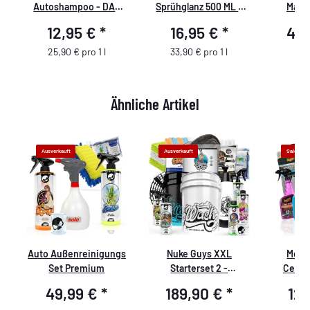
at
Autoshampoo - DAS
Sprühglanz 500 ML -
Mark 
Shampoo - 500 ml
Quick Detailer
Poli
12,95 €
*
16,95 €
*
49
25,90 € pro 1 l
33,90 € pro 1 l
Ähnliche Artikel
Ausverkauft
Ausverkauft
Sale 20%
Auto Außenreinigungs
Nuke Guys XXL
Megu
Set Premium
Starterset 2 -
Ceram
Vorwäsche - Waschen -
49,99 €
*
189,90 €
*
12
Trocknen -