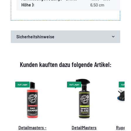
Höhe ):
6,50 cm
Sicherheitshinweise
Kunden kauften dazu folgende Artikel:
Auf Lager
Auf Lager
Auf Lager
Detailmasters -
DetailMasters
Rupes B