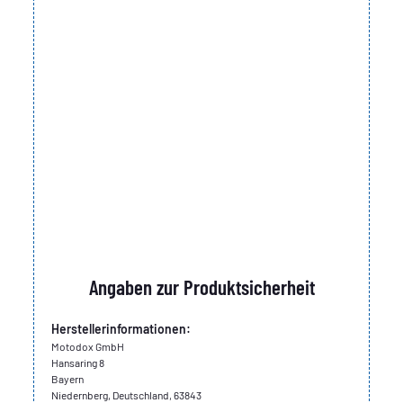
Augenreizung
Sicherheitshinweise:
P280: Schutzhandschuhe /
Augenschutz tragen. P305+P351+P338: Bei Kontakt
mit den Augen: Einige Minuten lang behutsam mit
Wasser ausspülen.; Eventuell vorhandene
Kontaktlinsen nach Möglichkeit entfernen. Weiter
ausspülen. P310: Sofort Giftinformationszentrum
oder Arzt anrufen. P501: Inhalt / Behälter einer
anerkannten Abfallentsorgungsanlage zuführen.
Sicherheitsdatenblatt
Angaben zur Produktsicherheit
Herstellerinformationen:
Motodox GmbH
Hansaring 8
Bayern
Niedernberg, Deutschland, 63843