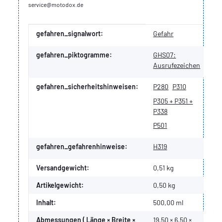
service@motodox.de
Produkteigenschaft
Wert
gefahren_signalwort:
Gefahr
gefahren_piktogramme:
GHS07:
Ausrufezeichen
gefahren_sicherheitshinweisen:
P280
P310
P305 + P351 +
P338
P501
gefahren_gefahrenhinweise:
H319
Versandgewicht:
0,51 kg
Artikelgewicht:
0,50
kg
Inhalt:
500,00 ml
Abmessungen ( Länge × Breite ×
19,50 × 6,50 ×