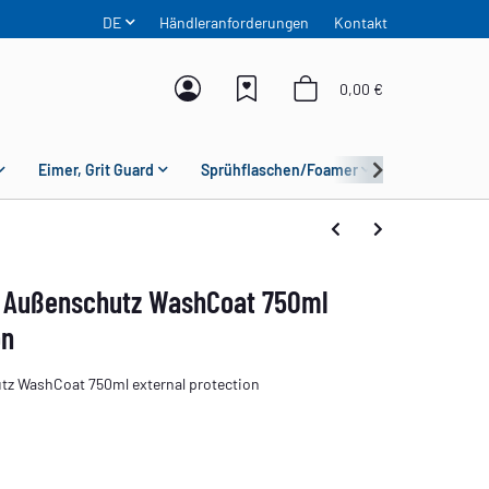
DE
Händleranforderungen
Kontakt
0,00 €
Eimer, Grit Guard
Sprühflaschen/Foamer
Mikrofaser
 Außenschutz WashCoat 750ml
on
z WashCoat 750ml external protection