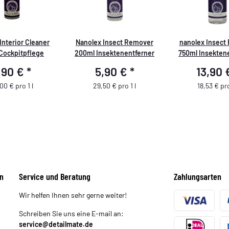
Interior Cleaner
Nanolex Insect Remover
nanolex Insect
Cockpitpflege
200ml Insektenentferner
750ml Insekten
,90 €
*
5,90 €
*
13,90
00 € pro 1 l
29,50 € pro 1 l
18,53 € pro
n
Service und Beratung
Zahlungsarten
Wir helfen Ihnen sehr gerne weiter!
Schreiben Sie uns eine E-mail an:
service@detailmate.de