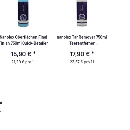
Nanolex Oberflächen Final
nanolex Tar Remover 750ml
Finish 750ml Quick-Detailer
Teerentferner
Spezialreiniger
15,90 €
*
17,90 €
*
21,20 € pro 1 l
23,87 € pro 1 l