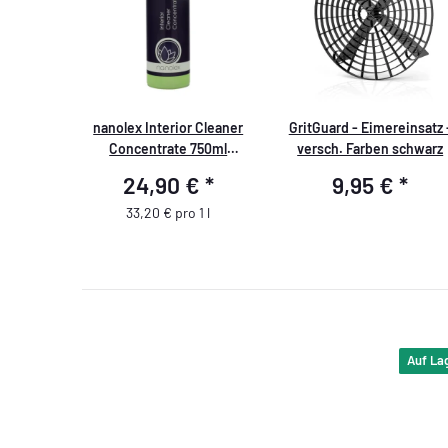
nanolex Interior Cleaner
GritGuard - Eimereinsatz 
Concentrate 750ml
versch. Farben schwarz
Innenraum Reiniger
24,90 €
*
9,95 €
*
33,20 € pro 1 l
Auf La