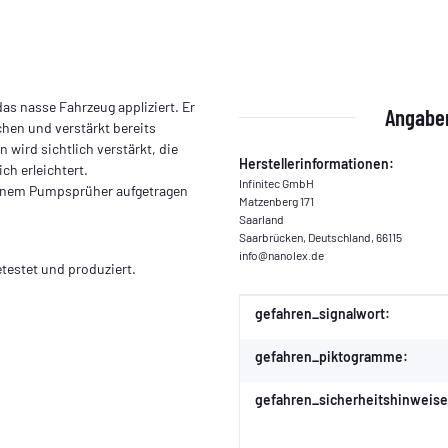
s nasse Fahrzeug appliziert. Er
Angaben
chen und verstärkt bereits
wird sichtlich verstärkt, die
Herstellerinformationen:
h erleichtert.
Infinitec GmbH
einem Pumpsprüher aufgetragen
Matzenberg 171
Saarland
Saarbrücken, Deutschland, 66115
info@nanolex.de
testet und produziert.
Produkteigenschaft
Wert
gefahren_signalwort:
gefahren_piktogramme:
gefahren_sicherheitshinweise