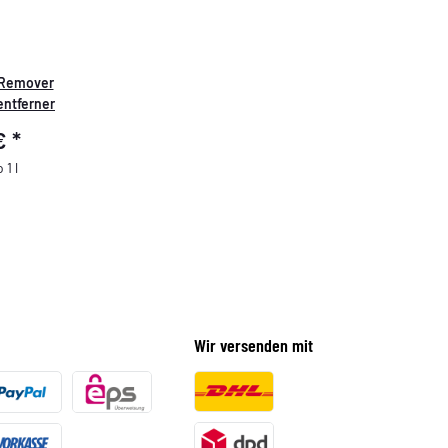
 Remover
entferner
 €
*
 1 l
Wir versenden mit