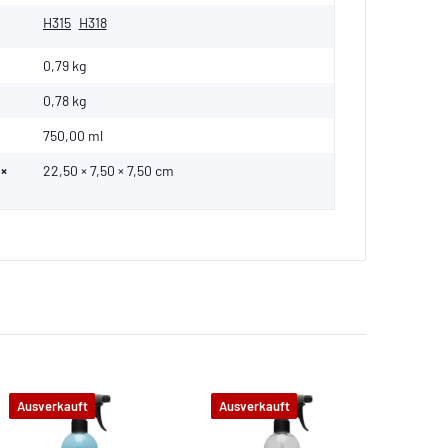
H315
H318
0,79 kg
0,78
kg
750,00 ml
 ×
22,50 × 7,50 × 7,50 cm
Ausverkauft
Ausverkauft