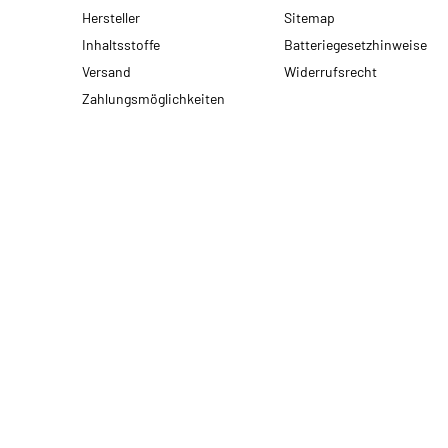
Hersteller
Sitemap
Inhaltsstoffe
Batteriegesetzhinweise
Versand
Widerrufsrecht
Zahlungsmöglichkeiten
* Alle Preise inkl. gesetzlicher USt., zzgl.
Versand
© 2026 motodox GmbH