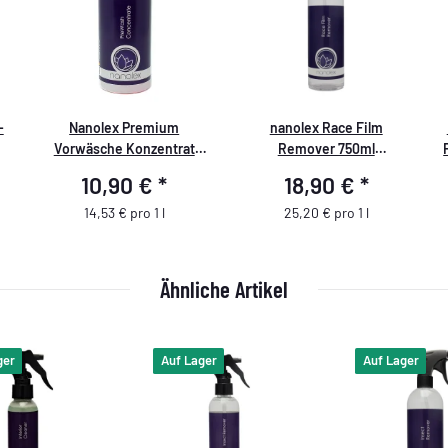
-
Nanolex Premium
nanolex Race Film
Vorwäsche Konzentrat
Remover 750ml
Professional PreWash
Rennstrecken Film
10,90 €
*
18,90 €
*
Concentrate 750ml
Entferner
14,53 € pro 1 l
25,20 € pro 1 l
Ähnliche Artikel
ger
Auf Lager
Auf Lager