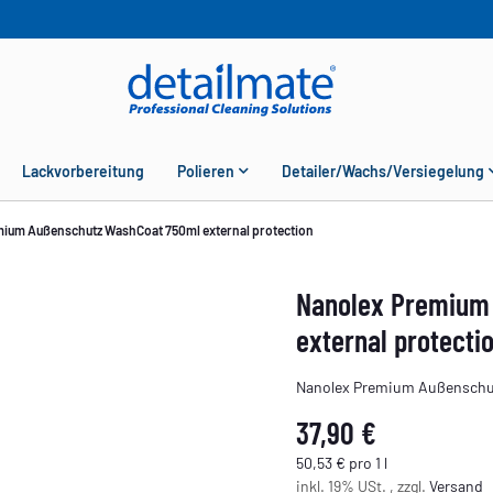
Lackvorbereitung
Polieren
Detailer/Wachs/Versiegelung
ium Außenschutz WashCoat 750ml external protection
Nanolex Premium
external protecti
Nanolex Premium Außenschut
37,90 €
50,53 € pro 1 l
inkl. 19% USt. , zzgl.
Versand