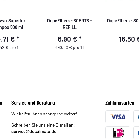
wax Superior
DopeFibers - SCENTS -
DopeFibers - S
poo 500 ml
REFILL
4,71 €
*
6,90 €
*
16,80
42 € pro 1 l
690,00 € pro 1 l
n
Service und Beratung
Zahlungsarten
Wir helfen Ihnen sehr gerne weiter!
Schreiben Sie uns eine E-mail an:
service@detailmate.de