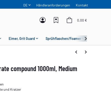
DE
Händleranforderungen
Kontakt
0,00 €
Eimer, Grit Guard
Sprühflaschen/Foamer
Mikrofaser
rate compound 1000ml, Medium
ken
kte und Kratzer