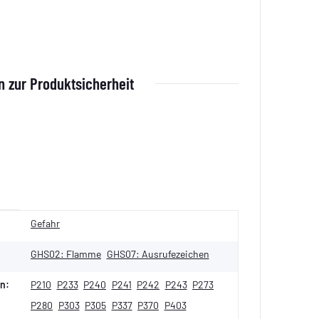
 zur Produktsicherheit
Gefahr
GHS02: Flamme
GHS07: Ausrufezeichen
n:
P210
P233
P240
P241
P242
P243
P273
P280
P303
P305
P337
P370
P403