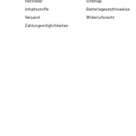
Hersteller
Sitemap
Inhaltsstoffe
Batteriegesetzhinweise
Versand
Widerrufsrecht
Zahlungsmöglichkeiten
* Alle Preise inkl. gesetzlicher USt., zzgl.
Versand
© 2026 motodox GmbH