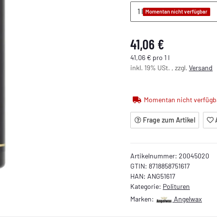
1 l
Momentan nicht verfügbar
41,06 €
41,06 € pro 1 l
inkl. 19% USt. , zzgl.
Versand
Momentan nicht verfügb
Frage zum Artikel
Artikelnummer:
20045020
GTIN:
8718858751617
HAN:
ANG51617
Kategorie:
Polituren
Marken:
Angelwax