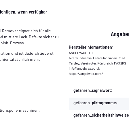
ichtigen, wenn verfügbar
emover eignet sich für alle
Angaben
d mittlere Lack-Defekte sicher zu
Finish-Prozess.
Herstellerinformationen:
ration und ist dadurch äußerst
ANGELWAX LTD
Airlink Industrial Estate Inchinnan Road
t hier tatsächlich mehr.
Paisley, Vereinigtes Königreich, PA3 2RS
info@angelwax.co.uk
https://angelwax.com/
Produkteigenschaft
Wert
gefahren_signalwort:
gefahren_piktogramme:
ationspoliermaschinen.
gefahren_sicherheitshinweise