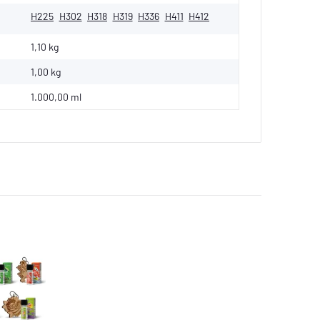
H225
H302
H318
H319
H336
H411
H412
1,10 kg
1,00
kg
1.000,00 ml