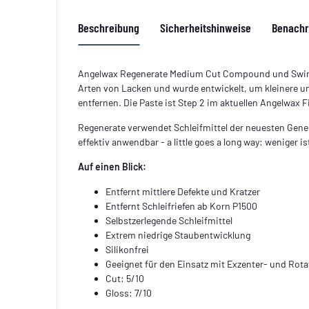
Beschreibung
Sicherheitshinweise
Benachr
Angelwax Regenerate Medium Cut Compound und Swirl R
Arten von Lacken und wurde entwickelt, um kleinere un
entfernen. Die Paste ist Step 2 im aktuellen Angelwax 
Regenerate verwendet Schleifmittel der neuesten Gene
effektiv anwendbar - a little goes a long way: weniger is
Auf einen Blick:
Entfernt mittlere Defekte und Kratzer
Entfernt Schleifriefen ab Korn P1500
Selbstzerlegende Schleifmittel
Extrem niedrige Staubentwicklung
Silikonfrei
Geeignet für den Einsatz mit Exzenter- und Rot
Cut: 5/10
Gloss: 7/10