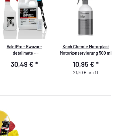
ValetPro - Kwazar -
Koch Chemie Motorplast
detailmate -
Motorkonservierung 500 ml
Felgenreinigung
30,49 €
*
10,95 €
*
21,90 € pro 1 l