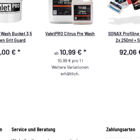
 Wash Bucket 3,5
ValetPRO Citrus Pre Wash
SONAX Profiline
en Grit Guard
2x 250ml + 
Polierpads + Val
5,00 €
*
10,99 €
*
92,06
ab
Rider 500ml + 
Reinigunsknete 
10,99 € pro 1 l
Weitere Variationen
erhältlich.
n
Service und Beratung
Zahlungsarten