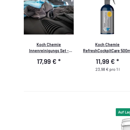
Koch Chemie
Koch Chemie
Innenreinigungs Set -
RefreshCockpitCare 500m
Basic
17,99 €
*
11,99 €
*
23,98 € pro 1 l
Auf La