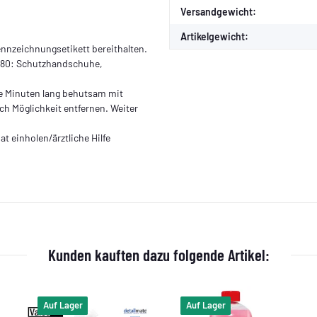
Produkteigenschaft
Wert
Versandgewicht:
Artikelgewicht:
Kennzeichnungsetikett bereithalten.
P280: Schutzhandschuhe,
 Minuten lang behutsam mit
h Möglichkeit entfernen. Weiter
t einholen/ärztliche Hilfe
Kunden kauften dazu folgende Artikel:
Auf Lager
Auf Lager