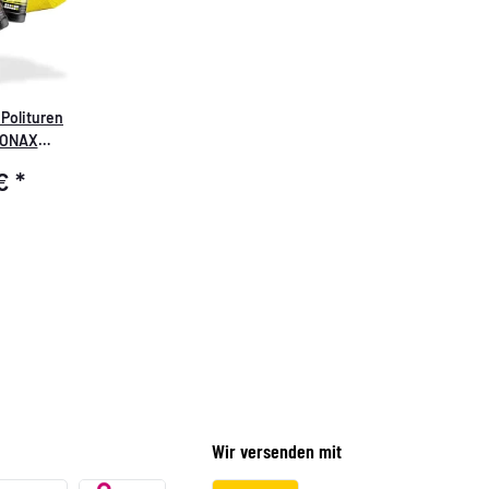
 Polituren
SONAX
etPRO Clay
 €
*
ValetPRO
+ Zubehör
Wir versenden mit