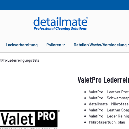
Lackvorbereitung
Polieren
Detailer/Wachs/Versiegelung
etPro Lederreingungs Sets
ValetPro Lederrei
ValetPro - Leather Pro
ValetPro - Schwammap
detailmate - Mikrofase
ValetPro - Leather Soa
ValetPro - Leder Rein
Mikrofasertuch, blau