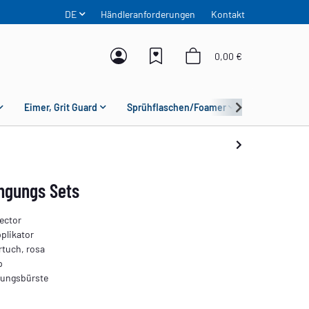
DE
Händleranforderungen
Kontakt
0,00 €
Eimer, Grit Guard
Sprühflaschen/Foamer
Mikrofaser
ngungs Sets
tector
plikator
rtuch, rosa
p
igungsbürste