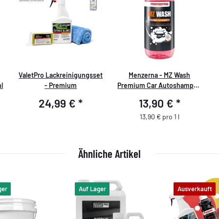
ValetPro Lackreinigungsset
Menzerna - MZ Wash
l
- Premium
Premium Car Autoshampoo
- 1000 ml
24,99 €
*
13,90 €
*
13,90 € pro 1 l
Ähnliche Artikel
ger
Auf Lager
Ausverkauft