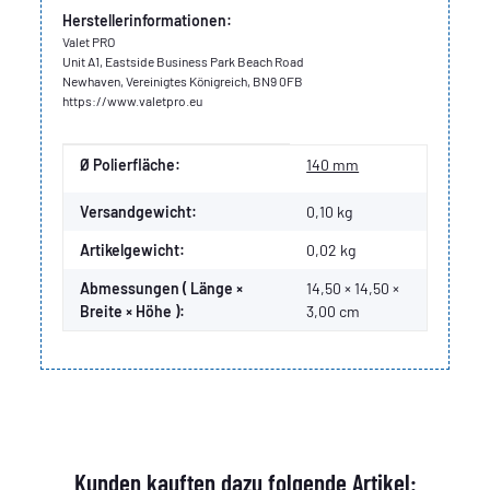
Herstellerinformationen:
Valet PRO
Unit A1, Eastside Business Park Beach Road
Newhaven, Vereinigtes Königreich, BN9 0FB
https://www.valetpro.eu
Produkteigenschaft
Wert
Ø Polierfläche:
140 mm
Versandgewicht:
0,10 kg
Artikelgewicht:
0,02
kg
Abmessungen ( Länge ×
14,50 × 14,50 ×
Breite × Höhe ):
3,00 cm
Kunden kauften dazu folgende Artikel: