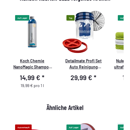
Auf Lager
Top
Auf Lager
Koch Chemie
Detailmate Profi Set
Nuke Gu
NanoMagic Shampoo
Auto Reinigung
ultrafla
750ml
GritGuard: Wasch
- Quick
14,99 €
*
29,99 €
*
12
Eimer 5 GAL (ca. 20
GSM
Liter) / Gamma Seal
19,99 € pro 1 l
Eimerdeckel rot /
Einsatz schwarz
Ähnliche Artikel
Ausverkauft
Auf Lager
Auf Lager