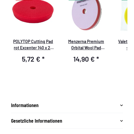
t
POLYTOP Cutting Pad
Menzerna Premium
ValetPR
rot Excenter 140 x 25
Orbital Wool Pad
- M
mm
140mm/5,5"
5,72 €
*
14,90 €
*
11
Informationen
Gesetzliche Informationen