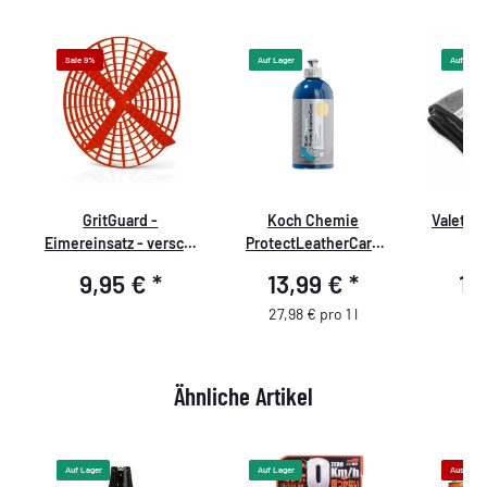
Sale 9%
Auf Lager
Auf Lager
e
GritGuard -
Koch Chemie
ValetPr
te
Eimereinsatz - versch.
ProtectLeatherCare
50
Farben rot
500ml
9,95 €
*
13,99 €
*
10
27,98 € pro 1 l
Ähnliche Artikel
Auf Lager
Auf Lager
Ausverka