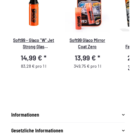
Soft99 - Glaco "W" Jet
Soft99 Glaco Mirror
AR
Strong Glas
Coat Zero
Felge
Versiegelung - 180 ml
14,99 €
*
13,99 €
*
29
83,28 € pro 1 l
349,75 € pro 1 l
39
Informationen
Gesetzliche Informationen