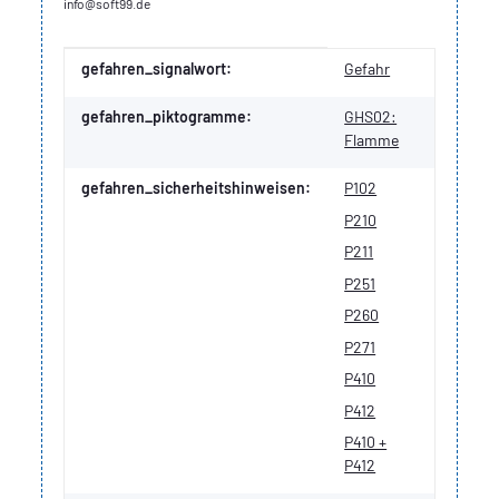
info@soft99.de
Produkteigenschaft
Wert
gefahren_signalwort:
Gefahr
gefahren_piktogramme:
GHS02:
Flamme
gefahren_sicherheitshinweisen:
P102
P210
P211
P251
P260
P271
P410
P412
P410 +
P412