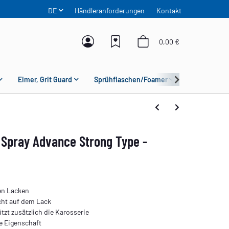
DE
Händleranforderungen
Kontakt
0,00 €
Eimer, Grit Guard
Sprühflaschen/Foamer
Mikrofaser
 Spray Advance Strong Type -
en Lacken
cht auf dem Lack
tzt zusätzlich die Karosserie
e Eigenschaft