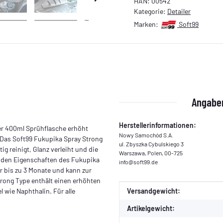
HAN:
00542
Kategorie:
Detailer
Marken:
Soft99
Angaben
Herstellerinformationen:
ler 400ml Sprühflasche erhöht
Nowy Samochód S.A.
 Das Soft99 Fukupika Spray Strong
ul. Zbyszka Cybulskiego 3
ig reinigt, Glanz verleiht und die
Warszawa, Polen, 00-725
enden Eigenschaften des Fukupika
info@soft99.de
r bis zu 3 Monate und kann zur
rong Type enthält einen erhöhten
Produkteigenschaft
Wert
 wie Naphthalin. Für alle
Versandgewicht:
Artikelgewicht: