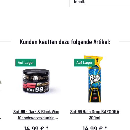
Inhalt:
Kunden kauften dazu folgende Artikel:
Auf Lager
Auf Lager
Soft99 - Dark & Black Wax
Soft99 Rain Drop BAZOOKA
für schwarze/dunkle
300ml
Autolacke- 300 gr
14,99 €
*
14,99 €
*