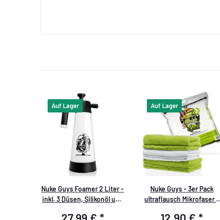
Auf Lager
Auf Lager
Nuke Guys Foamer 2 Liter -
Nuke Guys - 3er Pack
inkl. 3 Düsen, Silikonöl und
ultraflausch Mikrofaser -
Anleitung Schaumsprüher
Quick´n Gloss - 500 GSM,
27,99 €
*
12,90 €
*
40x40cm