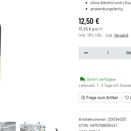
ohne Alkohol und Lös
anwendungsfertig
12,50 €
31,25 € pro 1 l
inkl. 19% USt. , zzgl.
Versand
St
Sofort verfügbar
Lieferzeit:
1 - 3 Tage mit Stan
Frage zum Artikel
Artikelnummer:
20034033
GTIN:
4975759005421