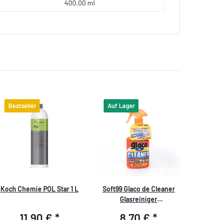
400,00 ml
Bestseller
Auf Lager
Koch Chemie POL Star 1 L
Soft99 Glaco de Cleaner
Glasreiniger
Scheibenreinigung mit
11,90 €
*
8,70 €
*
Abperleffekt, 400 ml