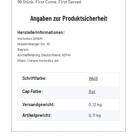
99 Stück. First Come, First Served.
Angaben zur Produktsicherheit
Herstellerinformationen:
motodox GmbH
Niedernberger Str. 10
Bayern
Aschaffenburg, Deutschland, 63741
https://www.motodox.de
Produkteigenschaft
Wert
Schriftfarbe:
Weiß
Cap Farbe:
Rot
Versandgewicht:
0,12 kg
Artikelgewicht:
0,11
kg