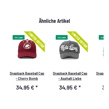
Ähnliche Artikel
Auf Lager
Auf Lager
Auf Lager
p
Snapback Baseball Cap
Snapback Baseball Cap
Snapbac
- Cherry Bomb
- Asphalt Liebe
34,95 €
*
34,95 €
*
34