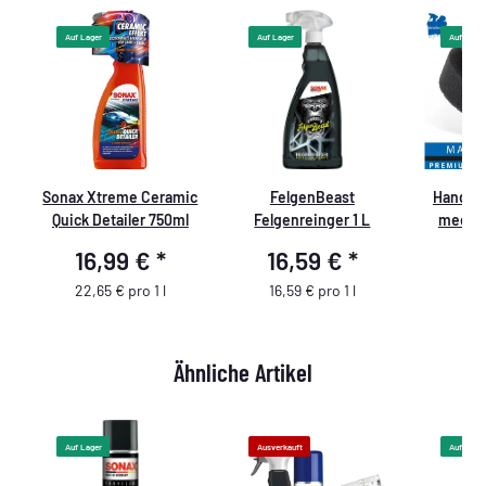
Auf Lager
Auf Lager
Auf Lager
be
Sonax Xtreme Ceramic
FelgenBeast
Handpo
Quick Detailer 750ml
Felgenreinger 1 L
medium
90/50
16,99 €
*
16,59 €
*
4
,
G
22,65 € pro 1 l
16,59 € pro 1 l
Ähnliche Artikel
Auf Lager
Ausverkauft
Auf Lager