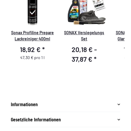
n
Sonax Profiline Prepare
SONAX Versiegelungs
SONAX X
Lackreiniger 400ml
Set
Glanz S
18,92 €
*
20,18 € -
16
47,30 € pro 1 l
37,87 €
*
41,9
Informationen
Gesetzliche Informationen