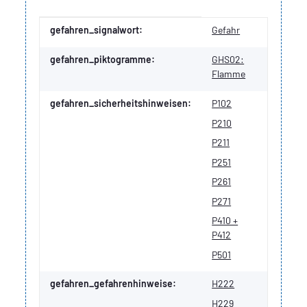
Produkteigenschaft
Wert
gefahren_signalwort:
Gefahr
gefahren_piktogramme:
GHS02:
Flamme
gefahren_sicherheitshinweisen:
P102
P210
P211
P251
P261
P271
P410 +
P412
P501
gefahren_gefahrenhinweise:
H222
H229