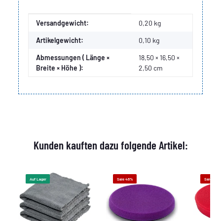
Produkteigenschaft
Wert
Versandgewicht:
0,20 kg
Artikelgewicht:
0,10
kg
Abmessungen ( Länge ×
18,50 × 16,50 ×
Breite × Höhe ):
2,50 cm
Kunden kauften dazu folgende Artikel:
Auf Lager
Sale 46%
Sale 46%