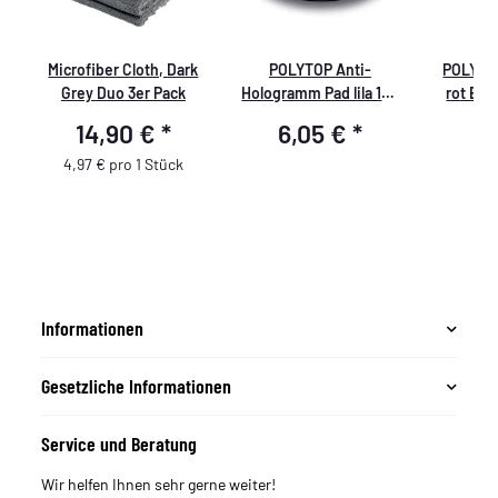
0
Microfiber Cloth, Dark
POLYTOP Anti-
POLYTOP
Grey Duo 3er Pack
Hologramm Pad lila 160
rot Exc
x 20 mm
14,90 €
*
6,05 €
*
6
4,97 € pro 1 Stück
Informationen
Gesetzliche Informationen
Service und Beratung
Wir helfen Ihnen sehr gerne weiter!