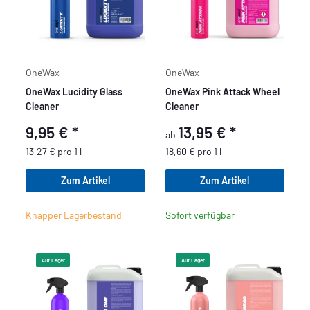
OneWax
OneWax
OneWax Lucidity Glass
OneWax Pink Attack Wheel
Cleaner
Cleaner
9,95 €
*
13,95 €
*
ab
13,27 € pro 1 l
18,60 € pro 1 l
Zum Artikel
Zum Artikel
Knapper Lagerbestand
Sofort verfügbar
Auf Lager
Auf Lager