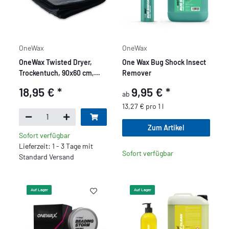
OneWax
OneWax
OneWax Twisted Dryer,
One Wax Bug Shock Insect
Trockentuch, 90x60 cm,
Remover
650 GSM
18,95 €
*
9,95 €
*
ab
13,27 € pro 1 l
Zum Artikel
Sofort verfügbar
Lieferzeit: 1 - 3 Tage mit
Sofort verfügbar
Standard Versand
Auf Lager
Auf Lager