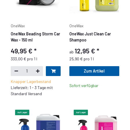
OneWax
OneWax
OneWax Beading Storm Car
OneWax Just Clean Car
Wax - 150 ml
Shampoo
49,95 €
*
12,95 €
*
ab
333,00 € pro 1 l
25,90 € pro 1 l
Zum Artikel
Knapper Lagerbestand
Sofort verfügbar
Lieferzeit: 1 - 3 Tage mit
Standard Versand
Auf Lager
Auf Lager