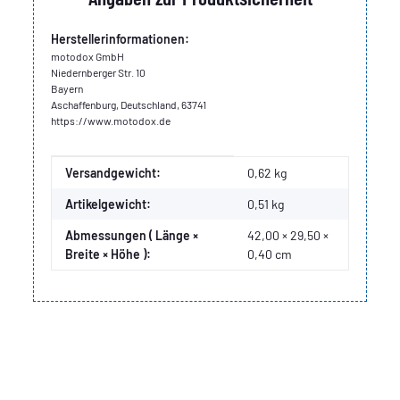
Herstellerinformationen:
motodox GmbH
Niedernberger Str. 10
Bayern
Aschaffenburg, Deutschland, 63741
https://www.motodox.de
Produkteigenschaft
Wert
Versandgewicht:
0,62 kg
Artikelgewicht:
0,51
kg
Abmessungen ( Länge ×
42,00 × 29,50 ×
Breite × Höhe ):
0,40 cm