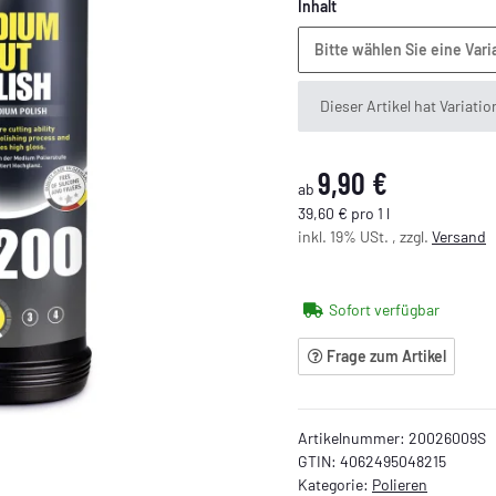
Inhalt
Bitte wählen Sie eine Vari
x
Dieser Artikel hat Variati
9,90 €
ab
39,60 € pro 1 l
inkl. 19% USt. , zzgl.
Versand
Sofort verfügbar
Frage zum Artikel
Artikelnummer:
20026009S
GTIN:
4062495048215
Kategorie:
Polieren