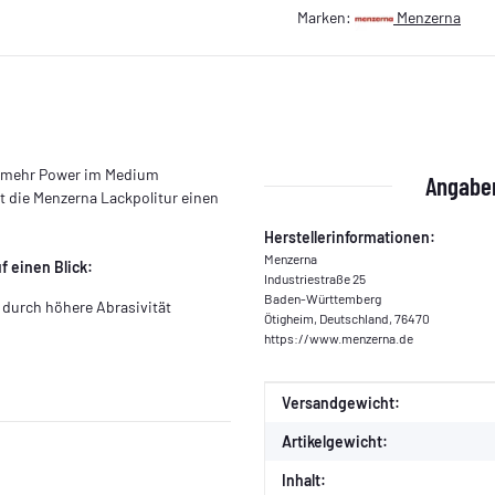
Marken:
Menzerna
t mehr Power im Medium
Angaben
t die Menzerna Lackpolitur einen
Herstellerinformationen:
Menzerna
f einen Blick:
Industriestraße 25
Baden-Württemberg
 durch höhere Abrasivität
Ötigheim, Deutschland, 76470
https://www.menzerna.de
Produkteigenschaft
Wert
Versandgewicht:
Artikelgewicht:
Inhalt: