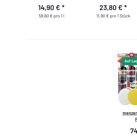
mm/3,5" - gelb - 2 Stück
14,90 €
*
23,80 €
*
59,60 € pro 1 l
11,90 € pro 1 Stück
Auf La
menzern
7