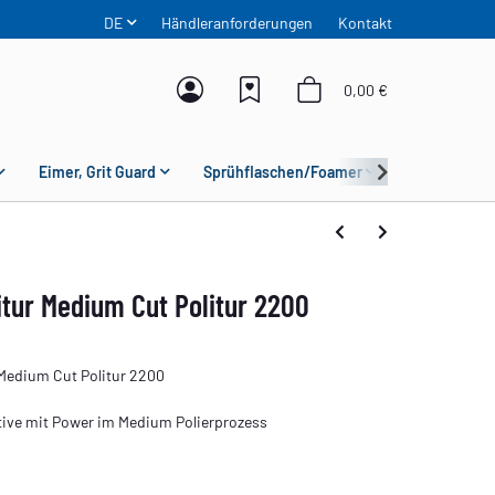
DE
Händleranforderungen
Kontakt
0,00 €
Eimer, Grit Guard
Sprühflaschen/Foamer
Mikrofaser
tur Medium Cut Politur 2200
Medium Cut Politur 2200
ative mit Power im Medium Polierprozess