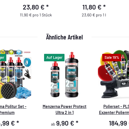
- grün - 2 Stück
23,80 €
*
11,80 €
*
11,90 € pro 1 Stück
23,60 € pro 1 l
Ähnliche Artikel
ger
Auf Lager
Sale 19%
a Politur Set -
Menzerna Power Protect
Polierset - PL
Premium
Ultra 2 in 1
Exzenter Polier
Polierzub
4,99 €
*
9,90 €
*
184,99
ab