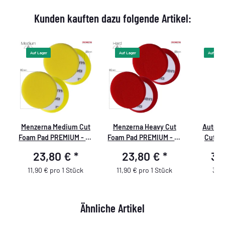
Kunden kauften dazu folgende Artikel:
Auf Lager
Auf Lager
Auf Lager
Menzerna Medium Cut
Menzerna Heavy Cut
Autopo
Foam Pad PREMIUM - 95
Foam Pad PREMIUM - 95
Cut Po
mm/3,5" - gelb - 2
mm/3,5" - rot - 2 Stück
23,80 €
*
23,80 €
*
38
RU
Stück
11,90 € pro 1 Stück
11,90 € pro 1 Stück
38,9
Ähnliche Artikel