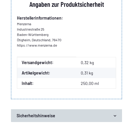
Angaben zur Produktsicherheit
Herstellerinformationen:
Menzerna
Industriestraße 25
Baden-Württemberg
Ötigheim, Deutschland, 76470
https://www.menzerna.de
Produkteigenschaft
Wert
Versandgewicht:
0,32 kg
Artikelgewicht:
0,31
kg
Inhalt:
250,00 ml
Sicherheitshinweise