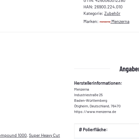
GTIN:
4260063012280
HAN:
26900.224.010
Kategorie:
Zubehör
Marken:
Menzerna
Angaben
Herstellerinformationen:
Menzerna
Industriestraße 25
Baden-Württemberg
Ötigheim, Deutschland, 76470
https://www.menzerna.de
Produkteigenschaft
Wert
Ø Polierfläche:
Compound 1000
,
Super Heavy Cut