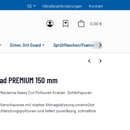
DE
Händleranforderungen
Kontakt
0,00 €
Eimer, Grit Guard
Sprühflaschen/Foamer
Mikrofaser
Pad PREMIUM 150 mm
Menzerna Heavy Cut Polituren Kratzer, Schleifspuren
ierschaumes mit starker Abtragsleistung unterstützt
leistungspolituren und liefert zuverlässig, schnellste