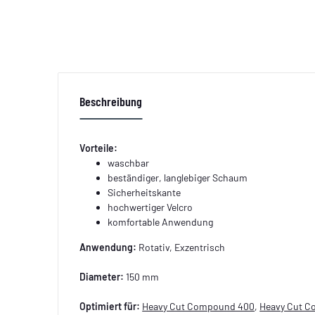
Beschreibung
Vorteile:
waschbar
beständiger, langlebiger Schaum
Sicherheitskante
hochwertiger Velcro
komfortable Anwendung
Anwendung:
Rotativ, Exzentrisch
Diameter:
150 mm
Optimiert für:
Heavy Cut Compound 400
,
Heavy Cut 