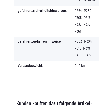
Ausrufezeichen
gefahren_sicherheitshinweisen:
P264
P280
P305
P313
P337
P338
P351
gefahren_gefahrenhinweise:
H302
H304
H318
H319
H400
H412
Versandgewicht:
0,10 kg
Kunden kauften dazu folgende Artikel: