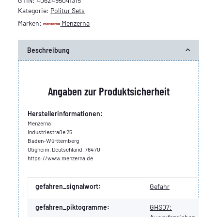
GTIN:
4062495041315
Kategorie:
Politur Sets
Marken:
Menzerna
Beschreibung
Angaben zur Produktsicherheit
Herstellerinformationen:
Menzerna
Industriestraße 25
Baden-Württemberg
Ötigheim, Deutschland, 76470
https://www.menzerna.de
Produkteigenschaft
Wert
gefahren_signalwort:
Gefahr
gefahren_piktogramme:
GHS07: