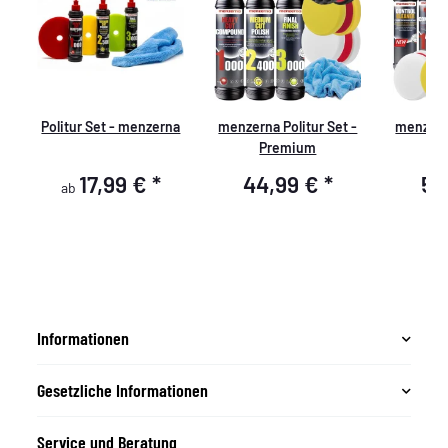
-
Politur Set - menzerna
menzerna Politur Set -
menzerna
Premium
P
17,99 €
*
44,99 €
*
59
ab
Informationen
Gesetzliche Informationen
Service und Beratung