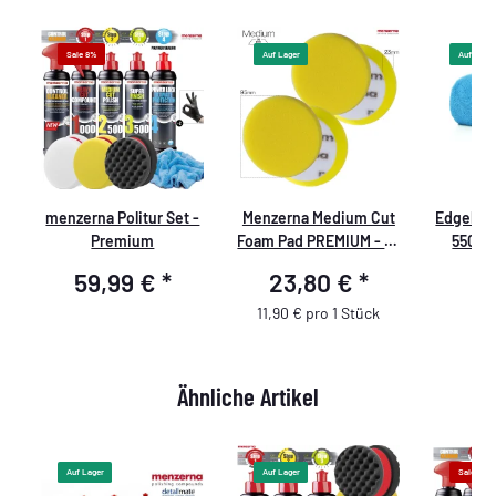
Sale 8%
Auf Lager
Auf Lager
menzerna Politur Set -
Menzerna Medium Cut
Edgeless
Premium
Foam Pad PREMIUM - 95
550 G
mm/3,5" - gelb - 2
Mikrofas
59,99 €
*
23,80 €
*
4
"
Stück
11,90 € pro 1 Stück
Ähnliche Artikel
Auf Lager
Auf Lager
Sale 8%