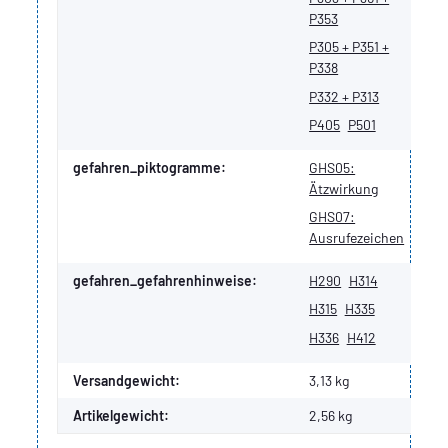
P353
P305 + P351 +
P338
P332 + P313
P405
P501
gefahren_piktogramme:
GHS05:
Ätzwirkung
GHS07:
Ausrufezeichen
gefahren_gefahrenhinweise:
H290
H314
H315
H335
H336
H412
Versandgewicht:
3,13 kg
Artikelgewicht:
2,56
kg