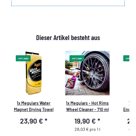
Dieser Artikel besteht aus
Auf Lager
Auf Lager
Auf Lager
1x
Meguiars Water
1x
Meguiars - Hot Rims
1x
M
Magnet Drying Towel
Wheel Cleaner - 710 ml
Endura
Reif
23,90 €
*
19,90 €
*
20
Reifen
28,03 € pro 1 l
44,1