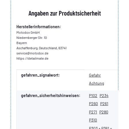
Angaben zur Produktsicherheit
Herstellerinformationen:
Motodox GmbH
Niedernberger Str. 10
Bayern
Aschaffenburg, Deutschland, 63741
service@motodox.de
https://detailmate.de
Produkteigenschaft
Wert
gefahren_signalwort:
Gefahr
Achtung
gefahren_sicherheitshinweisen:
P102
P234
P260
P261
P271
P280
P310
P303 + P361 +