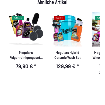
Ähnliche Artikel
Auf Lager
Sale 20%
Auf Lager
Meguiar's
Meguiars Hybrid
Meguia
l
Felgenreinigungsset -
Ceramic Wash Set
Wheel Cl
Basic
79,90 €
*
129,99 €
*
19
28,0