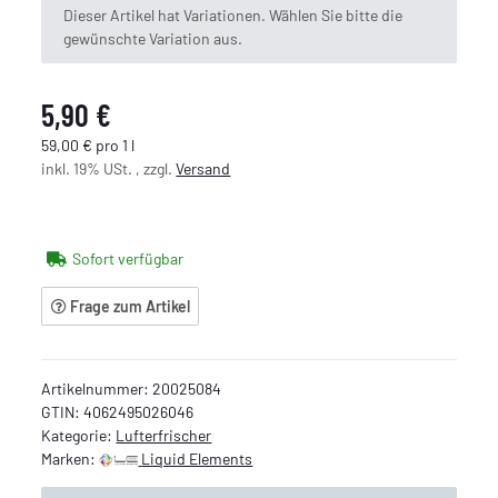
x
Dieser Artikel hat Variationen. Wählen Sie bitte die
gewünschte Variation aus.
5,90 €
59,00 € pro 1 l
inkl. 19% USt. , zzgl.
Versand
Sofort verfügbar
Frage zum Artikel
Artikelnummer:
20025084
GTIN:
4062495026046
Kategorie:
Lufterfrischer
Marken:
Liquid Elements