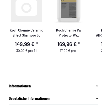
Koch Chemie Ceramic
Koch Chemie Pw
Koc
Effect Shampoo 5L
ProtectorWax
AllRou
Wachsversiegelung 10L
149,99 €
*
169,96 €
*
12
30,00 € pro 1 l
17,00 € pro l
25,9
Informationen
Gesetzliche Informationen