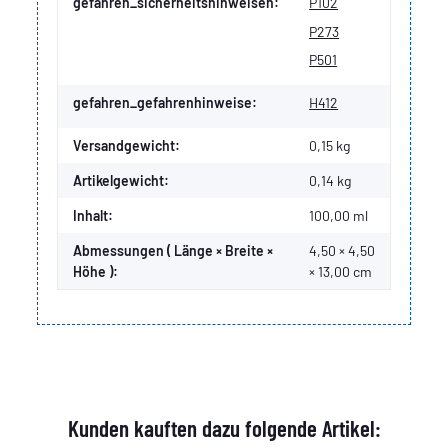
Produkteigenschaft
Wert
gefahren_sicherheitshinweisen:
P102
P273
P501
gefahren_gefahrenhinweise:
H412
Versandgewicht:
0,15 kg
Artikelgewicht:
0,14
kg
Inhalt:
100,00 ml
Abmessungen ( Länge × Breite ×
4,50 × 4,50
Höhe ):
× 13,00 cm
Kunden kauften dazu folgende Artikel: