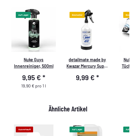
Auf Lager
Bestseller
Bestselle
Nuke Guys
detailmate made by
Nuke G
Innenreiniger, 500ml
Kwazar Mercury Super
Tücher 
PRO+ 360 Grad
9,95 €
*
9,99 €
*
4
Sprühflasche 1 Liter,
Double Action Trigger
19,90 € pro 1 l
schwarz
Ähnliche Artikel
Ausverkauft
Auf Lager
Auf Lager