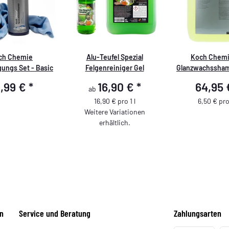
ch Chemie
Alu-Teufel Spezial
Koch Chem
gungs Set - Basic
Felgenreiniger Gel
Glanzwachssha
2,99 €
*
16,90 €
*
64,95
ab
16,90 € pro 1 l
6,50 € pro
Weitere Variationen
erhältlich.
n
Service und Beratung
Zahlungsarten