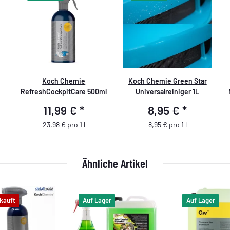
Koch Chemie
Koch Chemie Green Star
RefreshCockpitCare 500ml
Universalreiniger 1L
11,99 €
*
8,95 €
*
23,98 € pro 1 l
8,95 € pro 1 l
Ähnliche Artikel
kauft
Auf Lager
Auf Lager