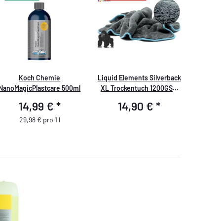
Koch Chemie
Liquid Elements Silverback
NanoMagicPlastcare 500ml
XL Trockentuch 1200GSM
80x50cm
14,99 €
*
14,90 €
*
29,98 € pro 1 l