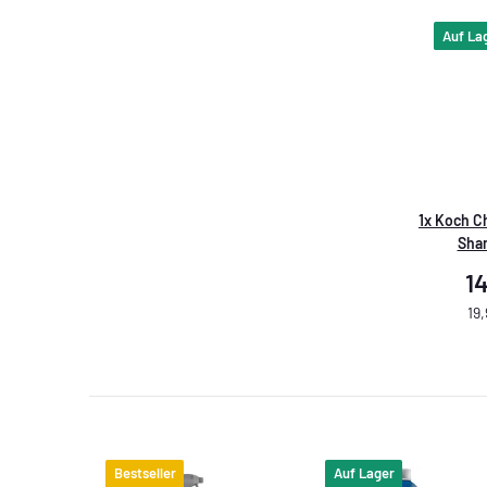
Auf La
1x
Koch C
Sha
1
19,
Bestseller
Auf Lager