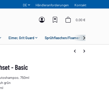
DE
Händleranforderungen
Kontakt
0,00 €
Eimer, Grit Guard
Sprühflaschen/Foamer
Mikrofaser
set - Basic
utoshampoo, 750ml
uh grün
 ml