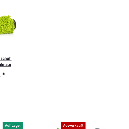
dschuh
ailmate
€
*
Auf Lager
Ausverkauft