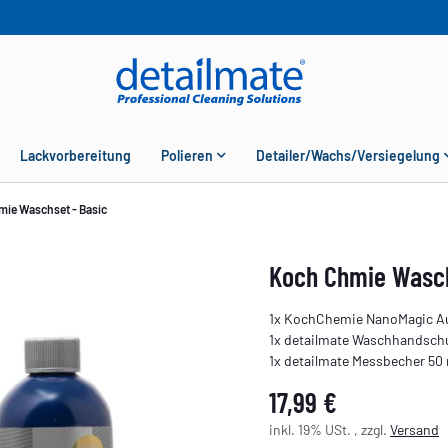
Lackvorbereitung
Polieren
Detailer/Wachs/Versiegelung
mie Waschset - Basic
Koch Chmie Wasch
1x KochChemie NanoMagic A
1x detailmate Waschhandsch
1x detailmate Messbecher 50
17,99 €
inkl. 19% USt. , zzgl.
Versand