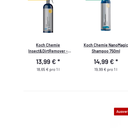
Koch Chemie
Koch Chemie NanoMagic
Insect&DirtRemover -
Shampoo 750ml
Insekten &
13,99 €
*
14,99 €
*
Schmutzentferner 750ml
18,65 € pro 1 l
19,99 € pro 1 l
Ausver