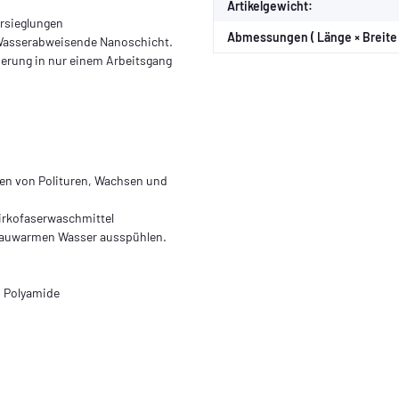
Artikelgewicht:
rsieglungen
Abmessungen ( Länge × Breite 
 Wasserabweisende Nanoschicht.
ierung in nur einem Arbeitsgang
ren von Polituren, Wachsen und
Mirkofaserwaschmittel
lauwarmen Wasser ausspühlen.
% Polyamide