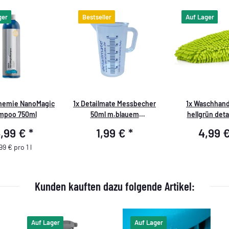
ger
Bestseller
Auf Lager
hemie NanoMagic
1x
Detailmate Messbecher
1x
Waschhan
mpoo 750ml
50ml m.blauem
hellgrün det
Druck,Detailmate-Logo
4,99 €
*
1,99 €
*
4,99 
99 € pro 1 l
Kunden kauften dazu folgende Artikel:
Auf Lager
Auf Lager