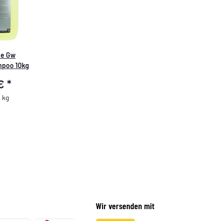
ie Gw
mpoo 10kg
 €
*
 kg
Wir versenden mit