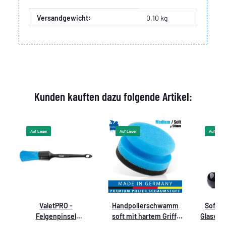
Produkteigenschaft
Wert
Versandgewicht:
0,10 kg
Kunden kauften dazu folgende Artikel:
Auf Lager
Auf Lager
Auf Lager
ValetPRO -
Handpolierschwamm
Soft99 
3
Felgenpinsel
soft mit hartem Griff,
Glasver