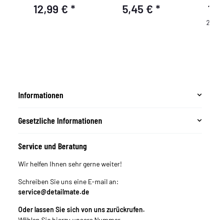
chemieresistent mit
blau/schwarz
12,99 €
*
5,45 €
*
19
Kunststoff Griff 18, BRU
(feinzellig), Ø 90/50mm
22
285,
Informationen
Gesetzliche Informationen
Service und Beratung
Wir helfen Ihnen sehr gerne weiter!
Schreiben Sie uns eine E-mail an:
service@detailmate.de
Oder lassen Sie sich von uns zurückrufen.
Wählen Sie hierzu unsere Nummer