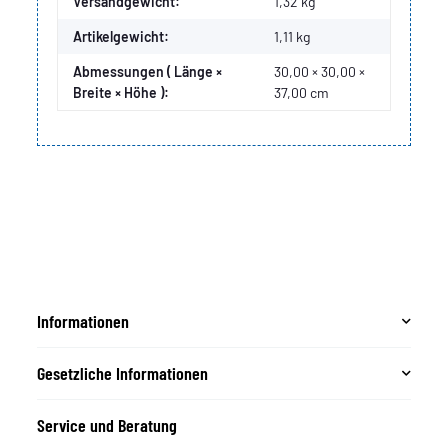
Produkteigenschaft
Wert
Versandgewicht:
1,32 kg
Artikelgewicht:
1,11
kg
Abmessungen ( Länge ×
30,00 × 30,00 ×
Breite × Höhe ):
37,00 cm
Informationen
Gesetzliche Informationen
Service und Beratung