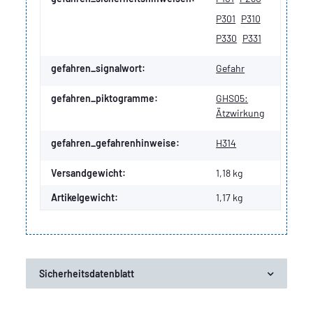
P301
P310
P330
P331
gefahren_signalwort:
Gefahr
gefahren_piktogramme:
GHS05:
Ätzwirkung
gefahren_gefahrenhinweise:
H314
Versandgewicht:
1,18 kg
Artikelgewicht:
1,17
kg
Sicherheitsdatenblatt