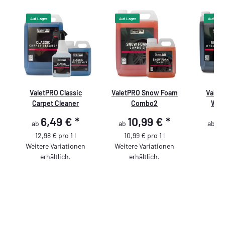
Auf Lager
Auf Lager
Auf Lager
ValetPRO Classic
ValetPRO Snow Foam
Valet
Carpet Cleaner
Combo2
Whee
6,49 €
*
10,99 €
*
1
ab
ab
ab
12,98 € pro 1 l
10,99 € pro 1 l
Weitere Variationen
Weitere Variationen
erhältlich.
erhältlich.