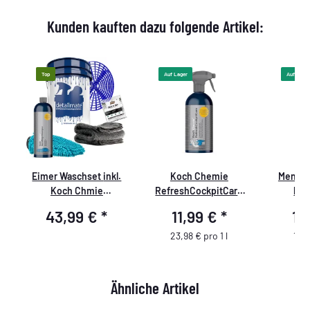
Kunden kauften dazu folgende Artikel:
Top
Auf Lager
Auf Lager
Eimer Waschset inkl.
Koch Chemie
Menzer
Koch Chmie
RefreshCockpitCare
Pre
NanoMagicShampoo -
500ml
Autosham
43,99 €
*
11,99 €
*
13
Premium
23,98 € pro 1 l
13,9
Ähnliche Artikel