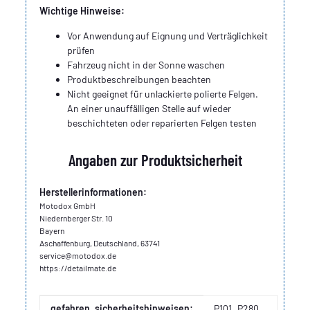
Wichtige Hinweise:
Vor Anwendung auf Eignung und Verträglichkeit
prüfen
Fahrzeug nicht in der Sonne waschen
Produktbeschreibungen beachten
Nicht geeignet für unlackierte polierte Felgen.
An einer unauffälligen Stelle auf wieder
beschichteten oder reparierten Felgen testen
Angaben zur Produktsicherheit
Herstellerinformationen:
Motodox GmbH
Niedernberger Str. 10
Bayern
Aschaffenburg, Deutschland, 63741
service@motodox.de
https://detailmate.de
Produkteigenschaft
Wert
gefahren_sicherheitshinweisen:
P101
P280