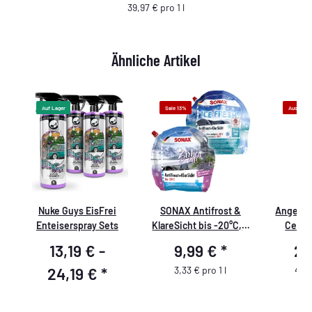
39,97 € pro 1 l
Ähnliche Artikel
Auf Lager
Sale 13%
Ausverka
D
Nuke Guys EisFrei
SONAX Antifrost &
Angelwa
Enteiserspray Sets
KlareSicht bis -20°C, 3
Ceram
L Konzentrat Gebinde
Spr
13,19 € -
9,99 €
*
21
24,19 €
*
3,33 € pro 1 l
43,9