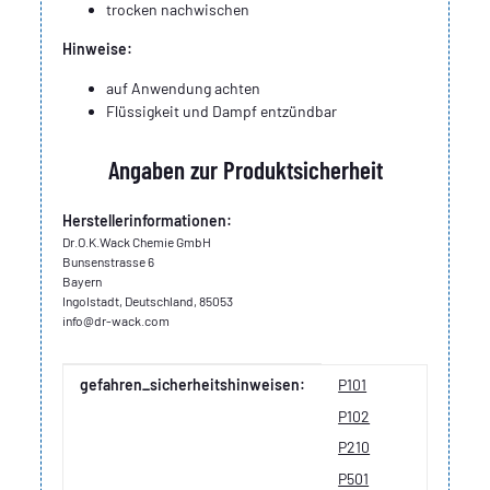
trocken nachwischen
Hinweise:
auf Anwendung achten
Flüssigkeit und Dampf entzündbar
Angaben zur Produktsicherheit
Herstellerinformationen:
Dr.O.K.Wack Chemie GmbH
Bunsenstrasse 6
Bayern
Ingolstadt, Deutschland, 85053
info@dr-wack.com
Produkteigenschaft
Wert
gefahren_sicherheitshinweisen:
P101
P102
P210
P501