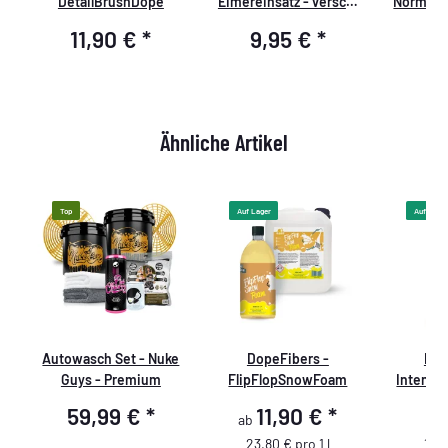
DetailBrushDope
Eimereinsatz - versch.
NormalB
Farben schwarz
11,90 €
*
9,95 €
*
3
Ähnliche Artikel
Top
Auf Lager
Auf Lager
Autowasch Set - Nuke
DopeFibers -
Dop
e
Guys - Premium
FlipFlopSnowFoam
Intensi
59,99 €
*
11,90 €
*
9
ab
23,80 € pro 1 l
19,8