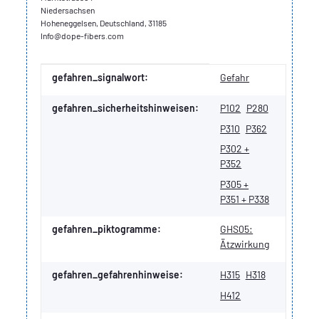
Niedersachsen
Hoheneggelsen, Deutschland, 31185
Info@dope-fibers.com
Produkteigenschaft
Wert
gefahren_signalwort:
Gefahr
gefahren_sicherheitshinweisen:
P102
P280
P310
P362
P302 +
P352
P305 +
P351 + P338
gefahren_piktogramme:
GHS05:
Ätzwirkung
gefahren_gefahrenhinweise:
H315
H318
H412