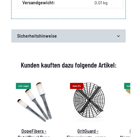
Versandgewicht:
0,01 kg
Sicherheitshinweise
Kunden kauften dazu folgende Artikel:
Auf Lager
Sale 9%
Auf Lager
h
DopeFibers -
GritGuard -
Dop