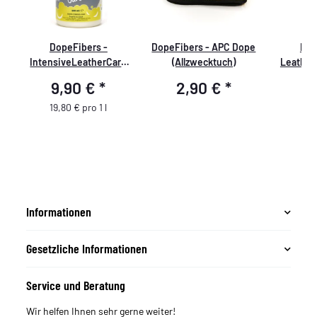
DopeFibers -
DopeFibers - APC Dope
Dop
e
IntensiveLeatherCare
(Allzwecktuch)
Leather
500ml
9,90 €
*
2,90 €
*
9
19,80 € pro 1 l
Informationen
Gesetzliche Informationen
Service und Beratung
Wir helfen Ihnen sehr gerne weiter!