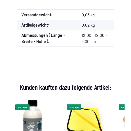
Produkteigenschaft
Wert
Versandgewicht:
0,03 kg
Artikelgewicht:
0,02
kg
Abmessungen ( Länge ×
12,00 × 12,00 ×
Breite × Höhe ):
3,00 cm
Kunden kauften dazu folgende Artikel:
Auf Lager
Auf Lager
Auf Lager