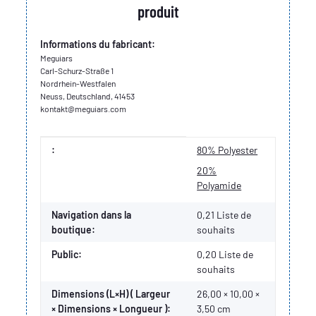
produit
Informations du fabricant:
Meguiars
Carl-Schurz-Straße 1
Nordrhein-Westfalen
Neuss, Deutschland, 41453
kontakt@meguiars.com
Valeur
Fabricant
:
80% Polyester
20%
Polyamide
Navigation dans la
0,21 Liste de
boutique:
souhaits
Public:
0,20
Liste de
souhaits
Dimensions (L×H) ( Largeur
26,00 × 10,00 ×
× Dimensions × Longueur ):
3,50 cm