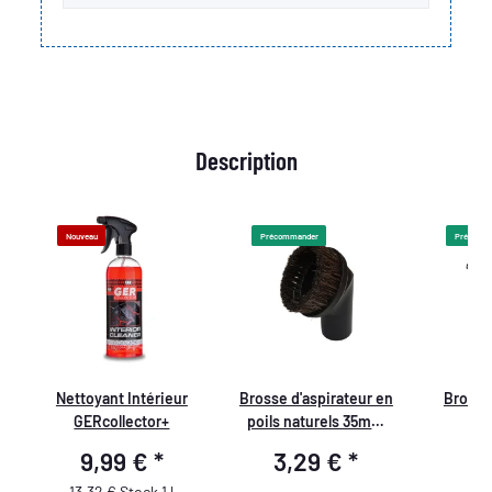
Description
Nouveau
Précommander
Précomm
Nettoyant Intérieur
Brosse d'aspirateur en
Brosse 
GERcollector+
poils naturels 35mm
po
re
doux
9,99 €
*
3,29 €
*
3
13,32 € Stock 1 l