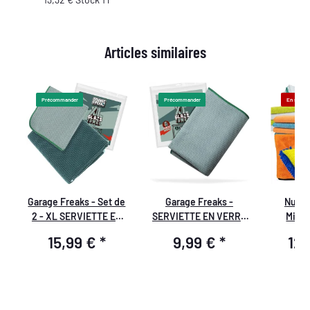
Articles similaires
Précommander
Précommander
En stock
Garage Freaks - Set de
Garage Freaks -
Nuke 
2 - XL SERVIETTE EN
SERVIETTE EN VERRE
Micro
VERRE - Serviette en
XL - Chiffon à gaufres
Chiffon
15,99 €
*
9,99 €
*
12
gaufre pour verre,
pour verre, 50x80cm,
Deterg
50x80cm & 40x40cm,
400GSM
400GSM