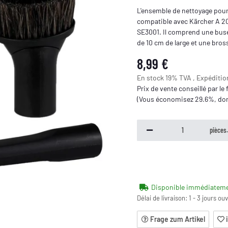
L'ensemble de nettoyage pou
compatible avec Kärcher A 200
SE3001. Il comprend une buse 
de 10 cm de large et une bross
8,99 €
En stock 19% TVA , Expéditi
Prix de vente conseillé par le
(Vous économisez
29.6%
, d
pièces
Disponible immédiatem
Délai de livraison:
1 - 3 jours ou
Frage zum Artikel