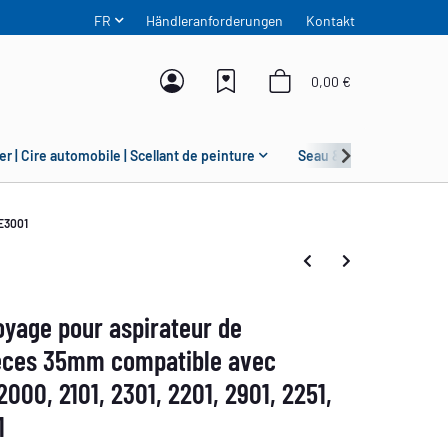
FR
Händleranforderungen
Kontakt
0,00 €
er | Cire automobile | Scellant de peinture
Seau & Grit Guard
SE3001
yage pour aspirateur de
èces 35mm compatible avec
000, 2101, 2301, 2201, 2901, 2251,
1