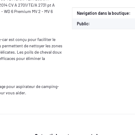
014 CV A 2701/TE/A 2731 pt A
2 - WD 6 Premium MV 2 - MV 6
Valeur
Fabricant
Navigation dans la boutique:
Public:
ar est conçu pour faciliter le
s permettent de nettoyer les zones
délicates. Les poils de cheval doux
fficaces pour éliminer la
yage pour aspirateur de camping-
our vous aider.