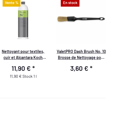
Vente %
En stock
Nettoyant pour textiles,
ValetPRO Dash Brush No. 10
cuir et Alcantara Koch
Brosse de Nettoyage pour
Chemie Pol Star 1L
Voiture BRU3
11,90 €
*
3,60 €
*
11,90 € Stock 1 l