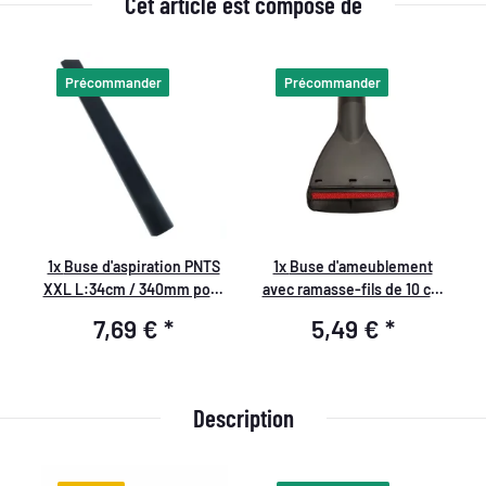
Cet article est composé de
Précommander
Précommander
1x
Buse d'aspiration PNTS
1x
Buse d'ameublement
XXL L:34cm / 340mm pour
avec ramasse-fils de 10 cm
aspirateur humide et sec
pour voiture, maison &
7,69 €
*
5,49 €
*
Parkside
atelier
Description