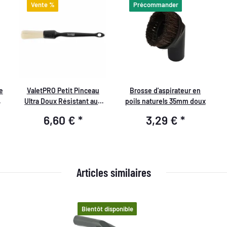
Vente %
Précommander
e
ValetPRO Petit Pinceau
Brosse d'aspirateur en
Ultra Doux Résistant aux
poils naturels 35mm doux
Produits Chimiques BRU 35
6,60 €
*
3,29 €
*
Articles similaires
Bientôt disponible