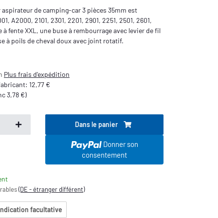
r aspirateur de camping-car 3 pièces 35mm est
1, A2000, 2101, 2301, 2201, 2901, 2251, 2501, 2601,
à fente XXL, une buse à rembourrage avec levier de fil
e à poils de cheval doux avec joint rotatif.
on
Plus
frais d'expédition
 fabricant
:
12,77 €
onc
3,78 €
)
Dans le panier
.
Donner son
consentement
ent
vrables
(DE - étranger différent)
indication facultative