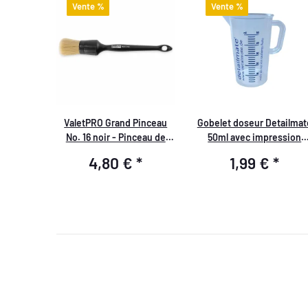
Vente %
Vente %
ValetPRO Grand Pinceau
Gobelet doseur Detailmat
No. 16 noir - Pinceau de
50ml avec impression
nettoyage doux, BRU 19
bleue, logo Detailmate
4,80 €
*
1,99 €
*