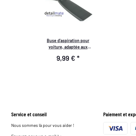
Buse d'aspiration pour
voiture, adaptée aux
aspirateurs Kärcher, pour
9,99 €
*
sièges et tapis de sol DN35
Service et conseil
Paiement et exp
Nous sommes là pour vous aider !