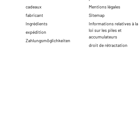
cadeaux
Mentions légales
fabricant
Sitemap
Ingrédients
Informations relatives à la
loi sur les piles et
expédition
accumulateurs
Zahlungsmöglichkeiten
droit de rétractation
* Tous les prix y compris TVA légale., plus
frais de port