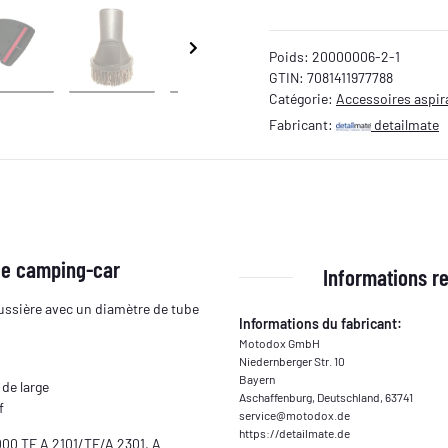
Poids:
20000006-2-1
GTIN:
7081411977788
Catégorie:
Accessoires aspira
Fabricant:
detailmate
de camping-car
Informations re
oussière avec un diamètre de tube
Informations du fabricant:
Motodox GmbH
Niedernberger Str. 10
Bayern
 de large
Aschaffenburg, Deutschland, 63741
f
service@motodox.de
https://detailmate.de
000 TE A 2101/TE/A 2301, A