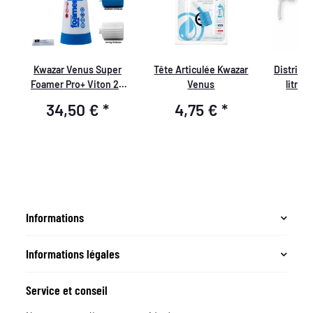
Kwazar Venus Super
Tête Articulée Kwazar
Distribu
Foamer Pro+ Viton 2L
Venus
litre
re
avec accessoires
34,50 €
*
4,75 €
*
5
Informations
Informations légales
Service et conseil