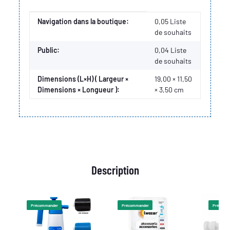
Valeur
Fabricant
Navigation dans la boutique:
0,05 Liste
de souhaits
Public:
0,04
Liste
de souhaits
Dimensions (L×H) ( Largeur ×
19,00 × 11,50
Dimensions × Longueur ):
× 3,50 cm
Description
Précommander
Précommander
Précomm