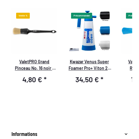
Vente %
Précommander
Précomm
ValetPRO Grand
Kwazar Venus Super
Valet
Pinceau No. 16 noir -
Foamer Pro+ Viton 2L
Rési
Pinceau de nettoyage
avec accessoires
Produi
4,80 €
*
34,50 €
*
12
 6
doux, BRU 19
avec
P
Informations