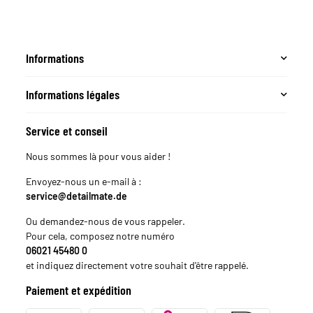
bre
Microfibre
Microfibre
 1000 +
detailmate
detailmate 10
500 +
2500 + 3500
ck +
Power Lock
Informations
ns
Tampons
d +
Standard +
ns
Chiffons
Informations légales
Service et conseil
Nous sommes là pour vous aider !
Envoyez-nous un e-mail à :
service@detailmate.de
Ou demandez-nous de vous rappeler.
Pour cela, composez notre numéro
06021 45480 0
et indiquez directement votre souhait d'être rappelé.
Paiement et expédition