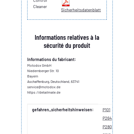
Control
Cleaner
Sicherheitsdatenblatt
Informations relatives à la
sécurité du produit
Informations du fabricant:
Motodox GmbH
Niedernberger Str. 10
Bayern
Aschaffenburg, Deutschland, 63741
service@motodox.de
https://detailmate.de
Valeur
Fabricant
gefahren_sicherheitshinweisen:
P101
P260
P264
P273
P280
P305