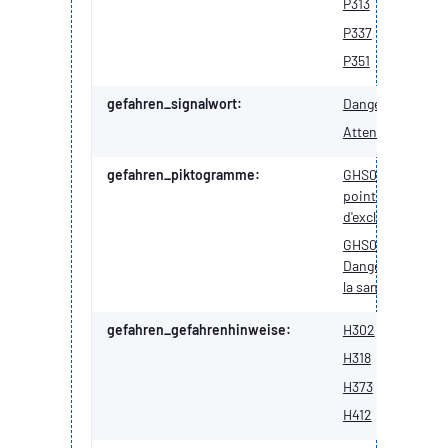
P313
P314
P337
P338
P351
P501
gefahren_signalwort:
Danger
Attention
gefahren_piktogramme:
GHS07 :
point
d'exclamation
GHS08 :
Danger pour
la santé
gefahren_gefahrenhinweise:
H302
H304
H318
H319
H373
H400
H412