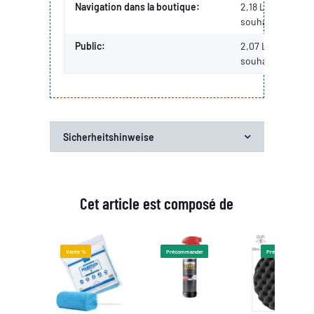
Navigation dans la boutique:
2,18 Liste de
souhaits
Public:
2,07
Liste de
souhaits
Sicherheitshinweise
Cet article est composé de
r
Vente %
Précommander
Précommander