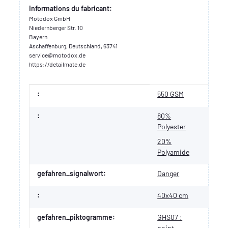
Informations du fabricant:
Motodox GmbH
Niedernberger Str. 10
Bayern
Aschaffenburg, Deutschland, 63741
service@motodox.de
https://detailmate.de
Valeur
Fabricant
:
550 GSM
:
80%
Polyester
20%
Polyamide
gefahren_signalwort:
Danger
:
40x40 cm
gefahren_piktogramme:
GHS07 :
point