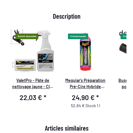
Description
Bientôt disponible
Précommander
Précomm
ValetPro - Pâte de
Meguiar's Préparation
Buse d
nettoyage jaune - Clay
Pré-Cire Hybride
pour 
s
Rider - Gants de
Céramique 473 ml
ramasse
22,03 €
*
24,90 €
*
4
protection
large,
de
tube d'a
52,64 € Stock 1 l
Articles similaires