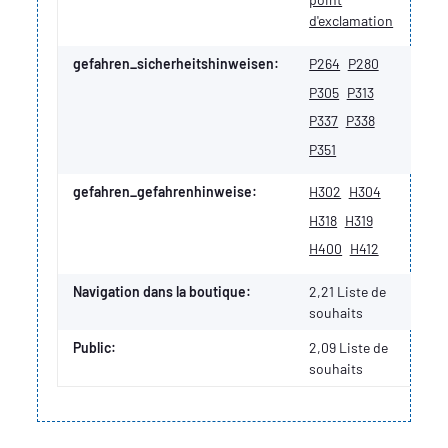
d'exclamation
gefahren_sicherheitshinweisen:
P264
P280
P305
P313
P337
P338
P351
gefahren_gefahrenhinweise:
H302
H304
H318
H319
H400
H412
Navigation dans la boutique:
2,21 Liste de
souhaits
Public:
2,09
Liste de
souhaits