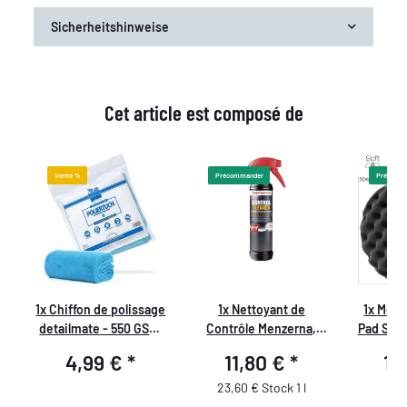
Sicherheitshinweise
Cet article est composé de
Vente %
Précommander
Précomm
1x
Chiffon de polissage
1x
Nettoyant de
1x
Menz
detailmate - 550 GSM,
Contrôle Menzerna,
Pad Stan
40x40cm - bleu -
500ml
mm
4,99 €
*
11,80 €
*
10
emballé
23,60 € Stock 1 l