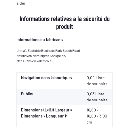
aider.
Informations relatives à la sécurité du
produit
Informations du fabricant:
Unit A1, Eastside Business Park Beach Road
Newhaven, Vereinigtes Königreich,
https://www.valetpro.eu
Valeur
Fabricant
Navigation dans la boutique:
0,04 Liste
de souhaits
Public:
0,03
Liste
de souhaits
Dimensions (L×H) ( Largeur ×
16,00 ×
Dimensions × Longueur ):
16,00 × 3,00
cm