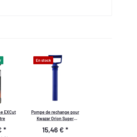
r
En stock
ne EXCut
Pompe de rechange pour
tre
Kwazar Orion Super
Alkaline
 €
*
15,46 €
*