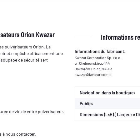
isateurs Orion Kwazar
Informations re
es pulvérisateurs Orion. La
Informations du fabricant:
ervoir et empêche efficacement une
Kwazar Corporation Sp. z o.o.
 soupape de sécurité sert
ul. Chelmonskiego 144
Jaktorów, Polen, 96-313
kwazar@kwazar.com.pl
Valeur
Fabricant
Navigation dans la boutique:
Public:
urée de vie de votre pulvérisateur.
Dimensions (L×H) ( Largeur × D
s à nous contacter.