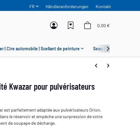
FR
Händleranforderungen
Kontakt
0,00 €
er | Cire automobile | Scellant de peinture
Seau & Grit Guard
té Kwazar pour pulvérisateurs
r est parfaitement adaptée aux pulvérisateurs Orion.
ir dans le réservoir et empêche une surpression de votre
ement de soupape de décharge.