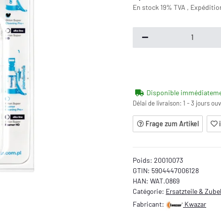
En stock 19% TVA , Expéditi
Disponible immédiatem
Délai de livraison:
1 - 3 jours ou
Frage zum Artikel
Poids:
20010073
GTIN:
5904447006128
HAN:
WAT.0869
Catégorie:
Ersatzteile & Zub
Fabricant:
Kwazar