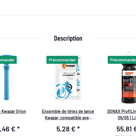
Description
mmander
Précommander
Précommande
 Kwazar Orion
Ensemble de têtes de lance
SONAX ProfiLi
Kwazar, compatible avec
05/05 1 Li
toutes les lances Kwazar
5,46 €
*
5,28 €
*
55,81