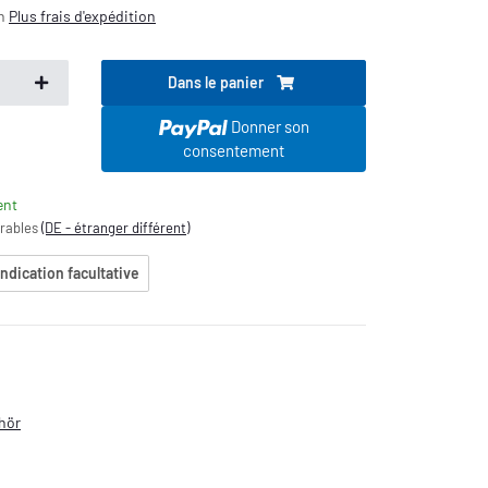
on
Plus
frais d'expédition
Dans le panier
Donner son
consentement
ent
vrables
(DE - étranger différent)
indication facultative
ehör