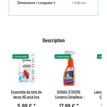
Dimensions × Longueur ):
× 3,50 cm
Description
Précommander
Précommander
Précomm
Ensemble de tête de
SONAX XTREME
Lance K
lance HD acid line
Ceramic Détailleur
Exte
Pneus+Jantes 750 ml
Pulvéri
5,99 €
*
17,99 €
*
15