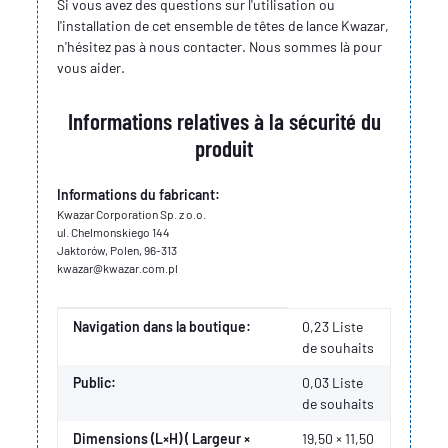
Si vous avez des questions sur l'utilisation ou
l'installation de cet ensemble de têtes de lance Kwazar,
n'hésitez pas à nous contacter. Nous sommes là pour
vous aider.
Informations relatives à la sécurité du
produit
Informations du fabricant:
Kwazar Corporation Sp. z o.o.
ul. Chelmonskiego 144
Jaktorów, Polen, 96-313
kwazar@kwazar.com.pl
Valeur
Fabricant
Navigation dans la boutique:
0,23 Liste
de souhaits
Public:
0,03
Liste
de souhaits
Dimensions (L×H) ( Largeur ×
19,50 × 11,50