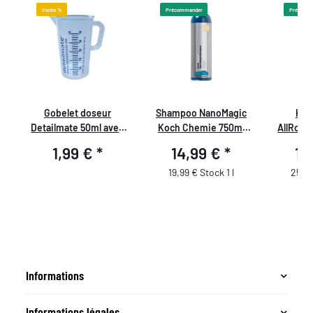
Vente %
Précommander
Précomm
Gobelet doseur
Shampoo NanoMagic
Koc
Detailmate 50ml avec
Koch Chemie 750ml
AllRoun
re
impression bleue, logo
KCX
Spray de
1,99 €
*
14,99 €
*
12
Detailmate
19,99 € Stock 1 l
25,98
Informations
Informations légales