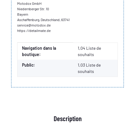
Motodox GmbH
Niedernberger Str. 10
Bayern
Aschaffenburg, Deutschland, 63741
service@motodox.de
https://detailmate.de
Valeur
Fabricant
Navigation dans la
1,04 Liste de
boutique:
souhaits
Public:
1,03
Liste de
souhaits
Description