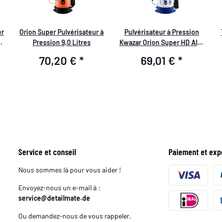
er
Orion Super Pulvérisateur à
Pulvérisateur à Pression
 à
Pression 9,0 Litres
Kwazar Orion Super HD Alka
Line 6 Litres
70,20 €
*
69,01 €
*
Service et conseil
Paiement et exp
Nous sommes là pour vous aider !
Envoyez-nous un e-mail à :
service@detailmate.de
Ou demandez-nous de vous rappeler.