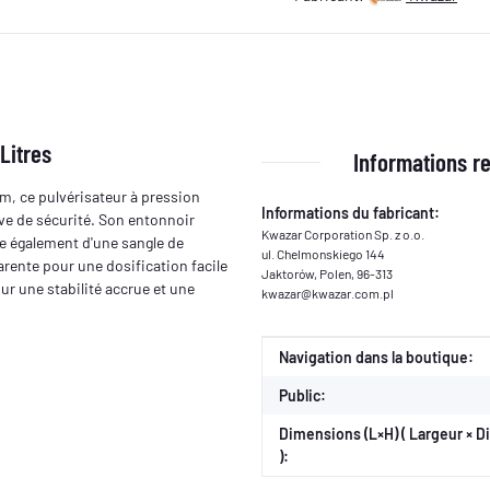
Litres
Informations re
 m, ce pulvérisateur à pression
Informations du fabricant:
lve de sécurité. Son entonnoir
Kwazar Corporation Sp. z o.o.
ose également d'une sangle de
ul. Chelmonskiego 144
arente pour une dosification facile
Jaktorów, Polen, 96-313
our une stabilité accrue et une
kwazar@kwazar.com.pl
Valeur
Fabricant
Navigation dans la boutique:
Public:
Dimensions (L×H) ( Largeur × 
):