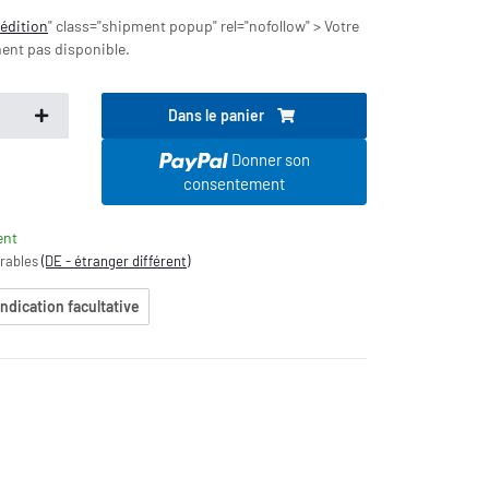
pédition
" class="shipment popup" rel="nofollow" > Votre
ent pas disponible.
Dans le panier
Donner son
consentement
ent
vrables
(DE - étranger différent)
indication facultative