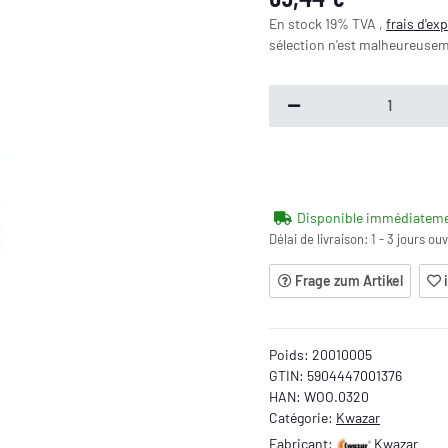
En stock 19% TVA ,
frais d'ex
sélection n'est malheureusem
Disponible immédiatem
Délai de livraison:
1 - 3 jours ou
Frage zum Artikel
Poids:
20010005
GTIN:
5904447001376
HAN:
WOO.0320
Catégorie:
Kwazar
Fabricant:
Kwazar