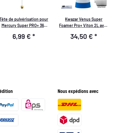
Tête de pulvérisation pour
Kwazar Venus Super
Mercury Super PRO+ 360
Foamer Pro+ Viton 2L avec
degrés VITON 1,0 litre bleu
accessoires
6,99 €
*
34,50 €
*
édition
Nous expédions avec