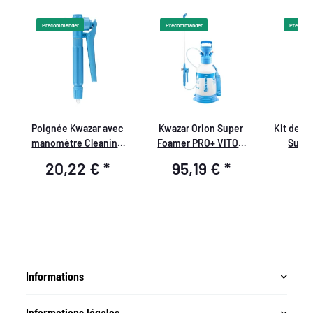
Précommander
Précommander
Précomm
Poignée Kwazar avec
Kwazar Orion Super
Kit de jo
manomètre Cleaning
Foamer PRO+ VITON
Super
Pro+
Pulvérisateur à
20,22 €
*
95,19 €
*
8
Pression 6,0 Litres
Informations
Informations légales